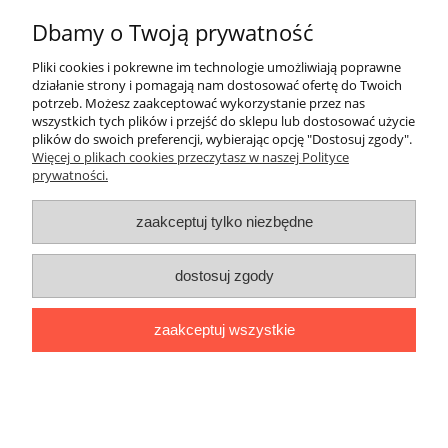
Dbamy o Twoją prywatność
Pliki cookies i pokrewne im technologie umożliwiają poprawne
działanie strony i pomagają nam dostosować ofertę do Twoich
potrzeb. Możesz zaakceptować wykorzystanie przez nas
wszystkich tych plików i przejść do sklepu lub dostosować użycie
plików do swoich preferencji, wybierając opcję "Dostosuj zgody".
Więcej o plikach cookies przeczytasz w naszej Polityce
prywatności.
Wyłącznik zmierzchowy hermetyczny z
zaakceptuj tylko niezbędne
kablem IP64 WZ-200mk 230V, 16A
dostosuj zgody
190,00 zł
154,47 zł
Cena netto:
zaakceptuj wszystkie
do koszyka