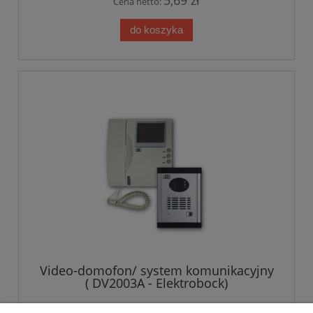
5,69 zł
Cena netto:
do koszyka
Video-domofon/ system komunikacyjny
( DV2003A - Elektrobock)