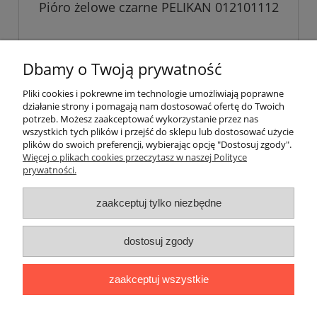
Pióro żelowe czarne PELIKAN 012101112
1,50 zł
Dbamy o Twoją prywatność
1,22 zł
Cena netto:
Pliki cookies i pokrewne im technologie umożliwiają poprawne
działanie strony i pomagają nam dostosować ofertę do Twoich
do koszyka
potrzeb. Możesz zaakceptować wykorzystanie przez nas
wszystkich tych plików i przejść do sklepu lub dostosować użycie
plików do swoich preferencji, wybierając opcję "Dostosuj zgody".
Więcej o plikach cookies przeczytasz w naszej Polityce
prywatności.
O nas / kontakt
Koszt wysyłki
Inteligentny dom ( POCKET HOME )
zaakceptuj tylko niezbędne
Promocje i transport gratis
Automatyka NOVATEK
dostosuj zgody
Regulaminy
Polityka prywatności
Zwroty i reklamacje
Blog
zaakceptuj wszystkie
Promocyjne Ceny
|
Wiklinowa 24, 21-010 Łęczna (woj. lubelskie)
|
NIP: 7131043456
|
Tel.:
814 627 608
|
e-mail:
minma@op.pl