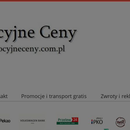
takt
Promocje i transport gratis
Zwroty i re
uromold Nexans
Automatyka NOVATEK
Intel