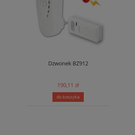
Dzwonek BZ912
190,11 zł
do koszyka