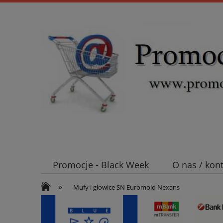
Promocje - Black Week
O nas / kon
»
Koszt wysyłki
Mufy i głowice SN E
Mufy i głowice SN Euromold Nexans