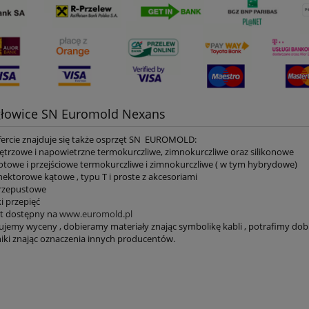
głowice SN Euromold Nexans
fercie znajduje się także osprzęt SN EUROMOLD:
ętrzowe i napowietrzne termokurczliwe, zimnokurczliwe oraz silikonowe
otowe i przejściowe termokurczliwe i zimnokurczliwe ( w tym hybrydowe)
nektorowe kątowe , typu T i proste z akcesoriami
przepustowe
i przepięć
t dostępny na
www.euromold.pl
jemy wyceny , dobieramy materiały znając symbolikę kabli , potrafimy dob
ki znając oznaczenia innych producentów.