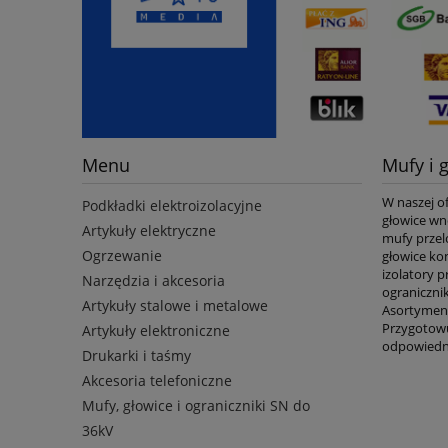
Menu
Mufy i 
W naszej o
Podkładki elektroizolacyjne
głowice wn
Artykuły elektryczne
mufy przel
Ogrzewanie
głowice ko
izolatory 
Narzędzia i akcesoria
ogranicznik
Artykuły stalowe i metalowe
Asortymen
Przygotowu
Artykuły elektroniczne
odpowiedni
Drukarki i taśmy
Akcesoria telefoniczne
Mufy, głowice i ograniczniki SN do
36kV