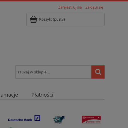
Zarejestruj się
Zaloguj się
Koszyk:
(pusty)
klamacje
Płatności
igentny dom ( POCKET HOME )