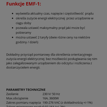
Funkcje EMF-1:
wyświetla aktualny czas, napięcie i częstotliwość prądu
określa zużycie energii elektrycznej przez urządzenie w
ciągu doby
pozwala ustawić maksymalny prąd jaki może być
pobieramy
można ustawić 2 taryfy (dwie różne ceny na niektóre
godziny / dzień)
Dokładny przyrząd pomiarowy dla określenia orientacyjnego
zużycia energii elektrycznej bez możliwości posługiwania się nim
jako zalegalizowanym urządzeniem do odczytu i rozliczenia z
dostarczycielem energii.
PARAMETRY TECHNICZNE
Zasilanie
230 V/ 50 Hz
Max.obciążenie
16A, 3600W
Zakres pomiaru napięcia
190-276 VAC (z dokładnością +/-1%)
Zakres mierzonego prądu
0,02-16A (+/-2%)