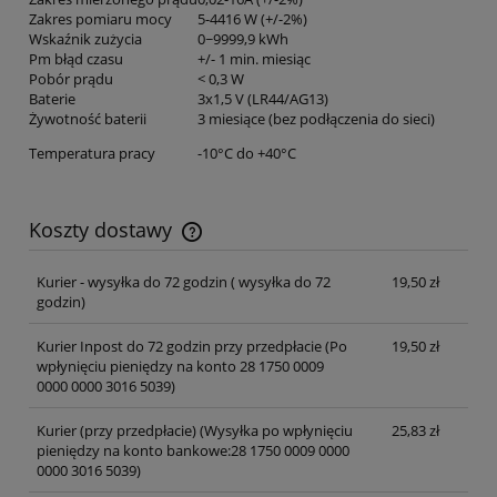
Zakres pomiaru mocy
5-4416 W (+/-2%)
Wskaźnik zużycia
0~9999,9 kWh
Pm błąd czasu
+/- 1 min. miesiąc
Pobór prądu
< 0,3 W
Baterie
3x1,5 V (LR44/AG13)
Żywotność baterii
3 miesiące (bez podłączenia do sieci)
Temperatura pracy
-10°C do +40°C
Koszty dostawy
Cena nie zawiera ewentualnych kosztów płatności
Kurier - wysyłka do 72 godzin
( wysyłka do 72
19,50 zł
godzin)
Kurier Inpost do 72 godzin przy przedpłacie
(Po
19,50 zł
wpłynięciu pieniędzy na konto 28 1750 0009
0000 0000 3016 5039)
Kurier (przy przedpłacie)
(Wysyłka po wpłynięciu
25,83 zł
pieniędzy na konto bankowe:28 1750 0009 0000
0000 3016 5039)