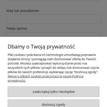
Imię lub pseudonim:
Twoja opinia:
Dbamy o Twoją prywatność
Pliki cookies i pokrewne im technologie umożliwiają poprawne
działanie strony i pomagają nam dostosować ofertę do Twoich
wyślij
potrzeb. Możesz zaakceptować wykorzystanie przez nas
wszystkich tych plików i przejść do sklepu lub dostosować użycie
plików do swoich preferencji, wybierając opcję "Dostosuj zgody".
Więcej o plikach cookies przeczytasz w naszej Polityce
prywatności.
O nas / kontakt
Koszt wysyłki
Inteligentny dom ( POCKET HOME )
zaakceptuj tylko niezbędne
Promocje i transport gratis
Automatyka NOVATEK
dostosuj zgody
Regulaminy
Polityka prywatności
Zwroty i reklamacje