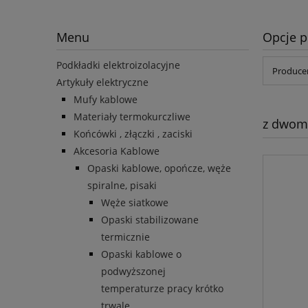
Menu
Opcje p
Podkładki elektroizolacyjne
Producen
Artykuły elektryczne
Mufy kablowe
Materiały termokurczliwe
z dwom
Końcówki , złączki , zaciski
Akcesoria Kablowe
Opaski kablowe, opończe, węże
spiralne, pisaki
Węże siatkowe
Opaski stabilizowane
termicznie
Opaski kablowe o
podwyższonej
temperaturze pracy krótko
trwale