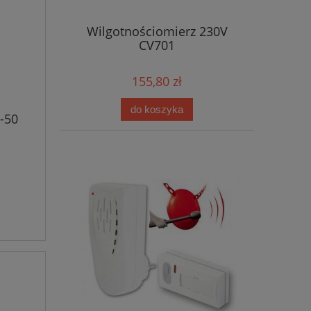
Wilgotnościomierz 230V
CV701
155,80 zł
do koszyka
-50