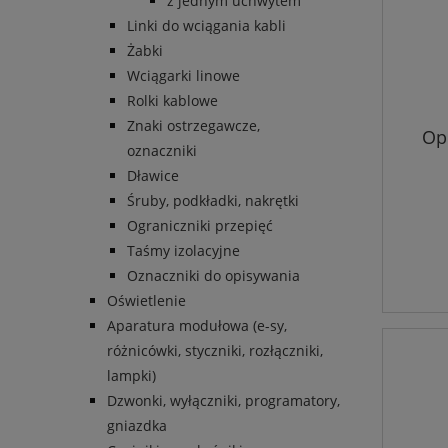
z jednym uchwytem
Linki do wciągania kabli
Żabki
Wciągarki linowe
Rolki kablowe
Znaki ostrzegawcze,
Op
oznaczniki
Dławice
Śruby, podkładki, nakrętki
Ograniczniki przepięć
Taśmy izolacyjne
Oznaczniki do opisywania
Oświetlenie
Aparatura modułowa (e-sy,
różnicówki, styczniki, rozłączniki,
lampki)
Dzwonki, wyłączniki, programatory,
gniazdka