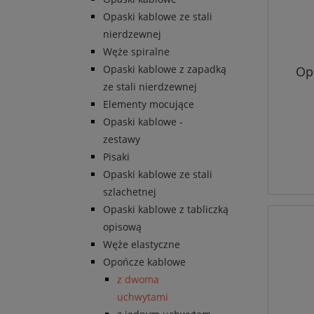
Opaski kablowe ze stali
nierdzewnej
Węże spiralne
Opaski kablowe z zapadką
Op
ze stali nierdzewnej
Elementy mocujące
Opaski kablowe -
zestawy
Pisaki
Opaski kablowe ze stali
szlachetnej
Opaski kablowe z tabliczką
opisową
Węże elastyczne
Opończe kablowe
z dwoma
uchwytami