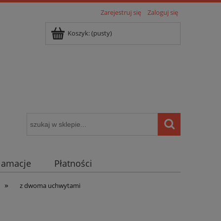
Zarejestruj się
Zaloguj się
Koszyk:
(pusty)
klamacje
Płatności
»
igentny dom ( POCKET HOME )
z dwoma uchwytami