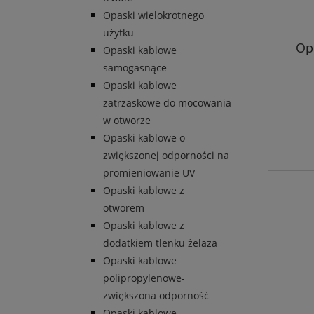
Opaski wielokrotnego
użytku
Op
Opaski kablowe
samogasnące
Opaski kablowe
zatrzaskowe do mocowania
w otworze
Opaski kablowe o
zwiększonej odporności na
promieniowanie UV
Opaski kablowe z
otworem
Opaski kablowe z
dodatkiem tlenku żelaza
Opaski kablowe
polipropylenowe-
zwiększona odporność
Opaski kablowe