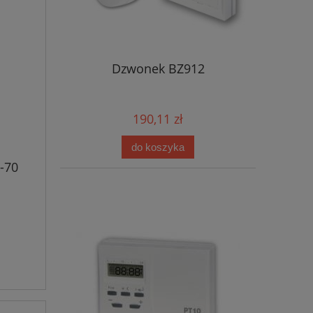
Dzwonek BZ912
190,11 zł
do koszyka
-70