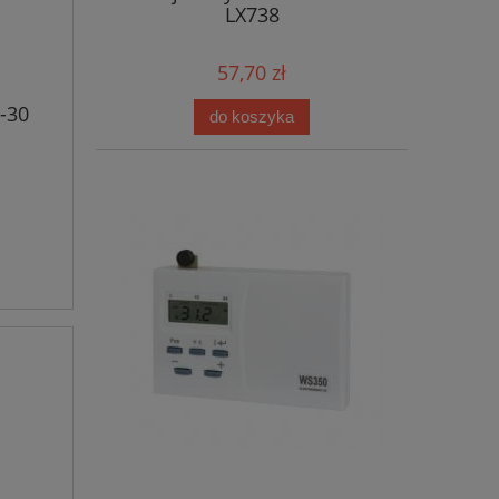
LX738
57,70 zł
-30
do koszyka