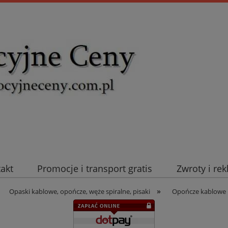
takt
Promocje i transport gratis
Zwroty i re
»
uromold Nexans
Automatyka NOVATEK
Intel
Opaski kablowe, opończe, węże spiralne, pisaki
Opończe kablowe