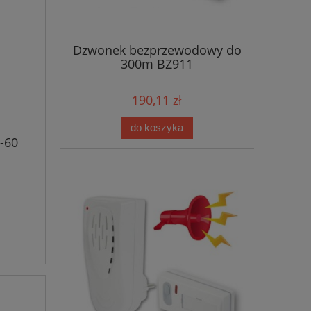
Dzwonek bezprzewodowy do
300m BZ911
190,11 zł
do koszyka
-60