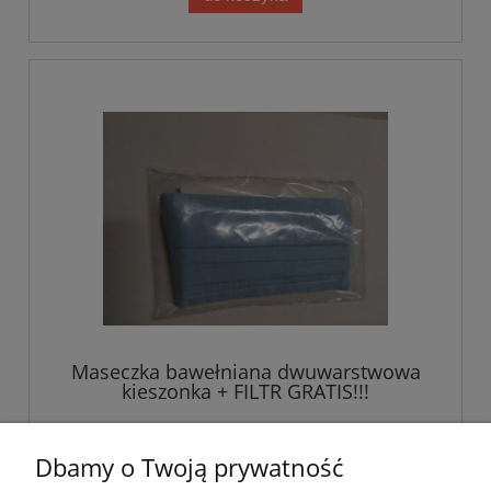
Maseczka bawełniana dwuwarstwowa
kieszonka + FILTR GRATIS!!!
9,99 zł
Dbamy o Twoją prywatność
8,12 zł