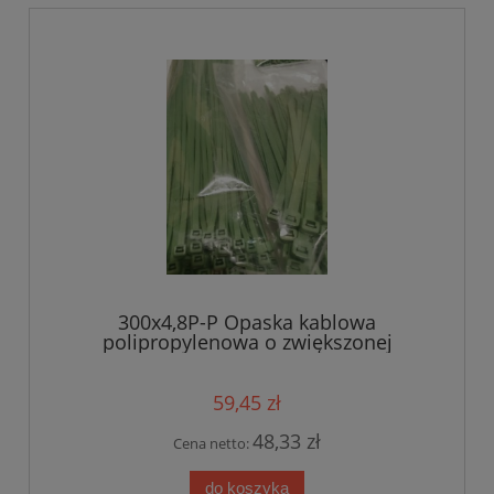
300x4,8P-P Opaska kablowa
polipropylenowa o zwiększonej
odporności na działanie subst.
chemicznych WOM-Polipropylen 300x4,8
kolor zielonkawy op.100szt (300x4,8P-P)
59,45 zł
48,33 zł
Cena netto:
do koszyka