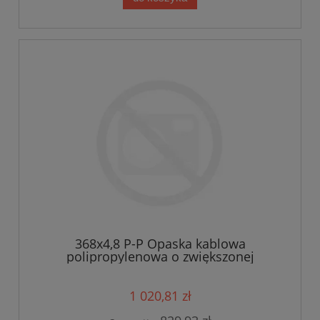
368x4,8 P-P Opaska kablowa
polipropylenowa o zwiększonej
odporności na działanie subst.
chemicznych WOM-Polipropylen 360x4,8
kolor czarny op.1000szt (368x4,8 P-P) (1)
1 020,81 zł