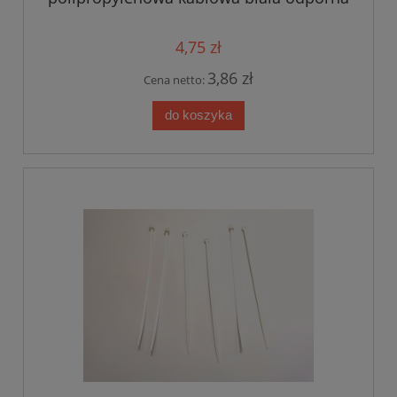
na działanie subst. chemicznych 100x2,5
kolor biały op.100szt
4,75 zł
3,86 zł
Cena netto:
do koszyka