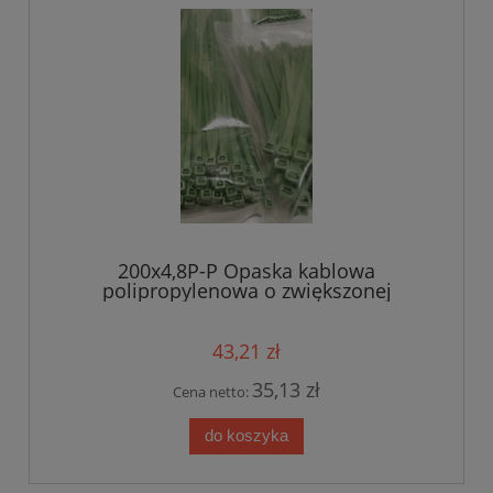
200x4,8P-P Opaska kablowa
polipropylenowa o zwiększonej
odporności na działanie subst.
chemicznych WOM-Polipropylen 200x4,8
kolor zielonkawy op.100szt (200x4,8P-P)
43,21 zł
35,13 zł
Cena netto:
do koszyka