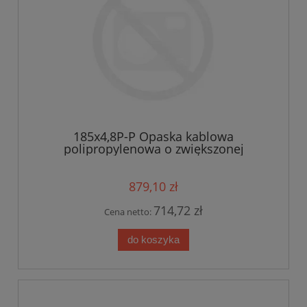
185x4,8P-P Opaska kablowa
polipropylenowa o zwiększonej
odporności na działanie subst.
chemicznych WOM-Polipropylen 185x4,8
kolor czarny op.1000szt (185x4,8P-P)
879,10 zł
714,72 zł
Cena netto:
do koszyka