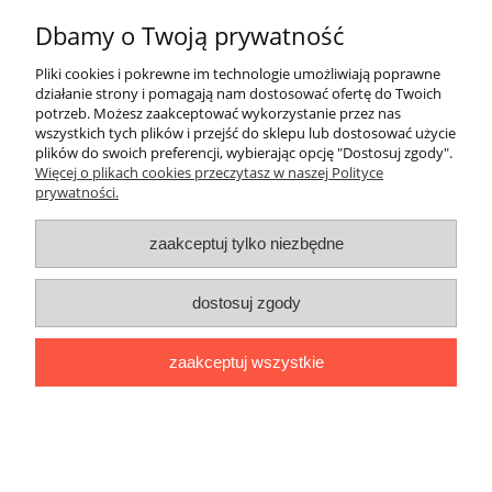
Dbamy o Twoją prywatność
Pliki cookies i pokrewne im technologie umożliwiają poprawne
działanie strony i pomagają nam dostosować ofertę do Twoich
potrzeb. Możesz zaakceptować wykorzystanie przez nas
Opaska kablowa 1020x9,0 naturalna
wszystkich tych plików i przejść do sklepu lub dostosować użycie
WKOM (100szt)
plików do swoich preferencji, wybierając opcję "Dostosuj zgody".
Więcej o plikach cookies przeczytasz w naszej Polityce
prywatności.
283,10 zł
230,16 zł
zaakceptuj tylko niezbędne
Cena netto:
do koszyka
dostosuj zgody
zaakceptuj wszystkie