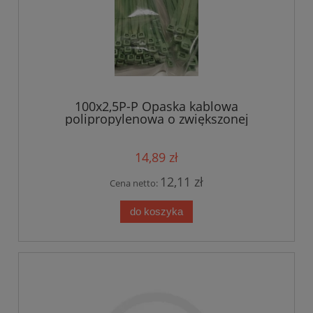
100x2,5P-P Opaska kablowa
polipropylenowa o zwiększonej
odporności na działanie subst.
chemicznych WOM-Polipropylen 100x2,5
kolor zielonkawy op.100szt (100x2,5P-P)
14,89 zł
12,11 zł
Cena netto:
do koszyka