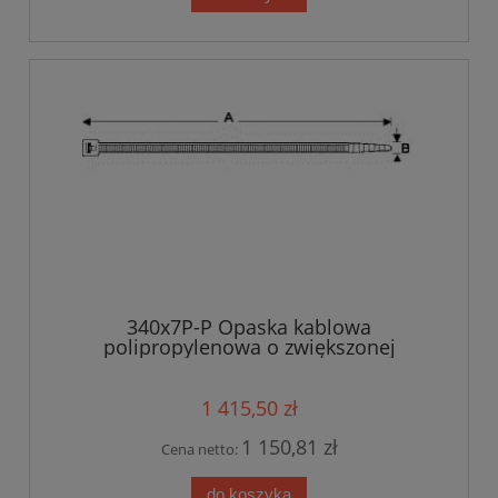
340x7P-P Opaska kablowa
polipropylenowa o zwiększonej
odporności na działanie subst.
chemicznych WOM-Polipropylen 340x7,0
kolor czarny op.500szt (340x7P-P)
1 415,50 zł
1 150,81 zł
Cena netto:
do koszyka