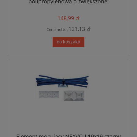
polipropylenowa o zwiększonej
odporności na działanie subst.
chemicznych WOM-Polipropylen 368x7,6
kolor zielonkawy op.100szt (368x7,6P-P)
148,99 zł
121,13 zł
Cena netto:
do koszyka
Element mocujący NEXVCU 19x19 czarny