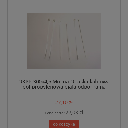
OKPP 300x4,5 Mocna Opaska kablowa
polipropylenowa biała odporna na
działanie subst. chemicznych 300x4,5
kolor biały op.100szt
27,10 zł
22,03 zł
Cena netto:
do koszyka