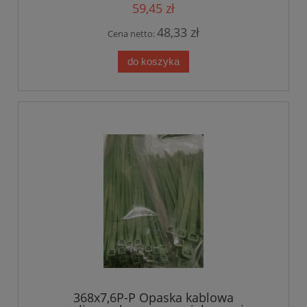
kolor zielonkawy op.100szt (368x4,8P-P)
59,45 zł
48,33 zł
Cena netto:
do koszyka
368x7,6P-P Opaska kablowa