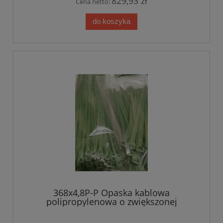
829,93 zł
Cena netto:
do koszyka
368x4,8P-P Opaska kablowa
polipropylenowa o zwiększonej
odporności na działanie subst.
chemicznych WOM-Polipropylen 368x4,8