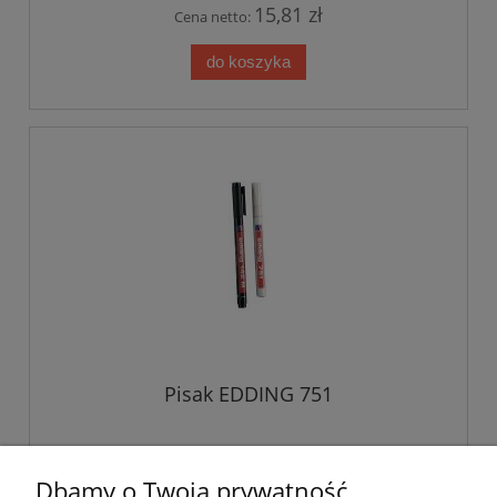
15,81 zł
Cena netto:
do koszyka
Pisak EDDING 751
19,45 zł
Dbamy o Twoją prywatność