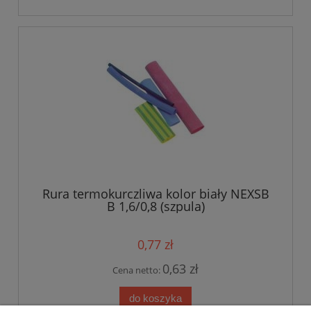
Rura termokurczliwa kolor biały NEXSB
B 1,6/0,8 (szpula)
0,77 zł
0,63 zł
Cena netto:
do koszyka