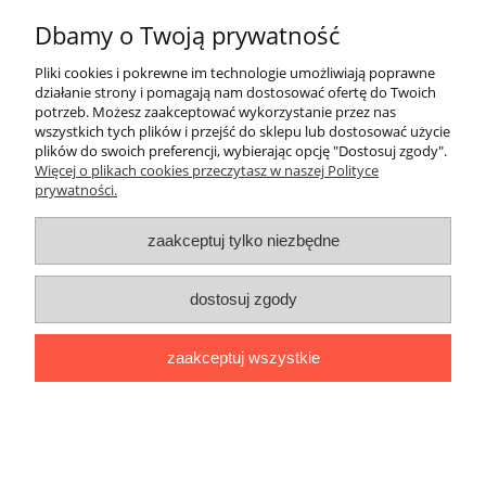
Dbamy o Twoją prywatność
Pliki cookies i pokrewne im technologie umożliwiają poprawne
działanie strony i pomagają nam dostosować ofertę do Twoich
potrzeb. Możesz zaakceptować wykorzystanie przez nas
wszystkich tych plików i przejść do sklepu lub dostosować użycie
plików do swoich preferencji, wybierając opcję "Dostosuj zgody".
Więcej o plikach cookies przeczytasz w naszej Polityce
prywatności.
zaakceptuj tylko niezbędne
dostosuj zgody
Rura termokurczliwa kolor biały NEXSB
B 12,7/6,4
zaakceptuj wszystkie
2,80 zł
2,28 zł
Cena netto:
do koszyka