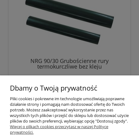
NRG 90/30 Grubościenne rury
termokurczliwe bez kleju
74,35 zł
Dbamy o Twoją prywatność
60,45 zł
Cena netto:
Pliki cookies i pokrewne im technologie umożliwiają poprawne
działanie strony i pomagają nam dostosować ofertę do Twoich
do koszyka
potrzeb. Możesz zaakceptować wykorzystanie przez nas
wszystkich tych plików i przejść do sklepu lub dostosować użycie
plików do swoich preferencji, wybierając opcję "Dostosuj zgody".
Więcej o plikach cookies przeczytasz w naszej Polityce
prywatności.
O nas / kontakt
Koszt wysyłki