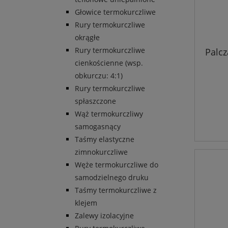
Głowice termokurczliwe
Rury termokurczliwe
okrągłe
Rury termokurczliwe
Palc
cienkościenne (wsp.
obkurczu: 4:1)
Rury termokurczliwe
spłaszczone
Wąż termokurczliwy
samogasnący
Taśmy elastyczne
zimnokurczliwe
Węże termokurczliwe do
samodzielnego druku
Taśmy termokurczliwe z
klejem
Zalewy izolacyjne