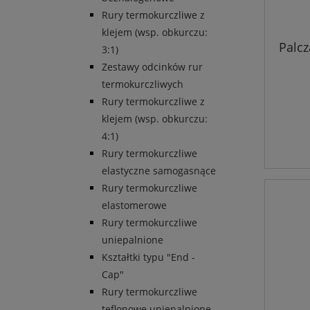
Rury termokurczliwe z
klejem (wsp. obkurczu:
Palc
3:1)
Zestawy odcinków rur
termokurczliwych
Rury termokurczliwe z
klejem (wsp. obkurczu:
4:1)
Rury termokurczliwe
elastyczne samogasnące
Rury termokurczliwe
elastomerowe
Rury termokurczliwe
uniepalnione
Kształtki typu "End -
Cap"
Rury termokurczliwe
teflonowe uniepalnione