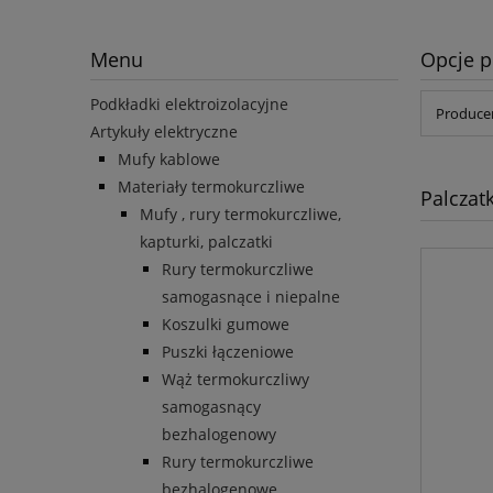
Menu
Opcje p
Podkładki elektroizolacyjne
Producen
Artykuły elektryczne
Mufy kablowe
Materiały termokurczliwe
Palczat
Mufy , rury termokurczliwe,
kapturki, palczatki
Rury termokurczliwe
samogasnące i niepalne
Koszulki gumowe
Puszki łączeniowe
Wąż termokurczliwy
samogasnący
bezhalogenowy
Rury termokurczliwe
bezhalogenowe