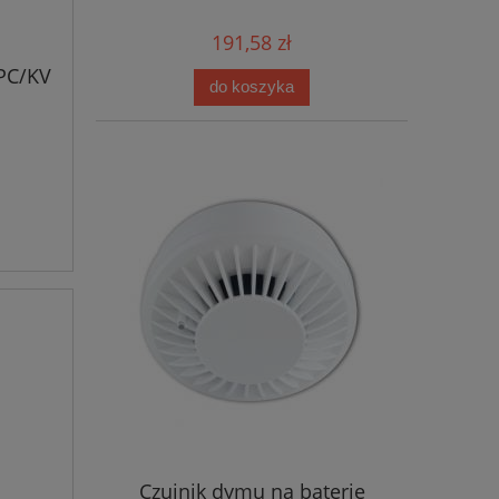
191,58 zł
PC/KV
do koszyka
Czujnik dymu na baterie