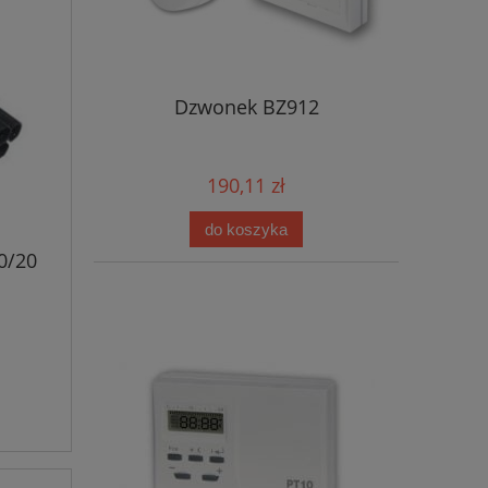
Dzwonek BZ912
190,11 zł
do koszyka
0/20