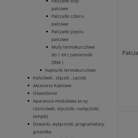
Palczatki trzy-
palcowe
Palczatki cztero-
palcowe
Palczatki pięcio-
palcowe
Mufy termokurczliwe
Palcz
do 1 kV ( zamienniki
ZRM )
Kapturki termokurczliwe
Końcówki , złączki , zaciski
Akcesoria Kablowe
Oświetlenie
Aparatura modułowa (e-sy,
różnicówki, styczniki, rozłączniki,
lampki)
Dzwonki, wyłączniki, programatory,
gniazdka