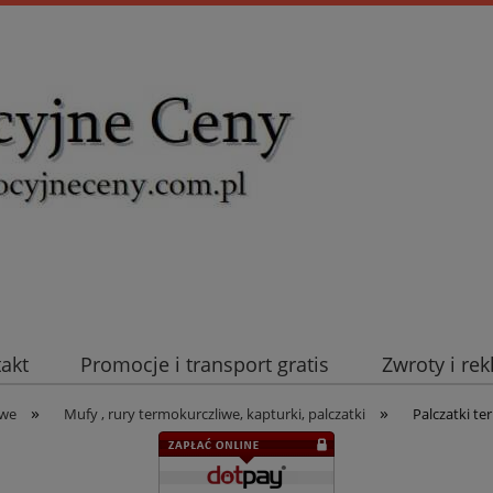
takt
Promocje i transport gratis
Zwroty i re
»
»
uromold Nexans
Automatyka NOVATEK
Intel
iwe
Mufy , rury termokurczliwe, kapturki, palczatki
Palczatki t