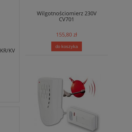
Wilgotnościomierz 230V
CV701
155,80 zł
do koszyka
SKR/KV