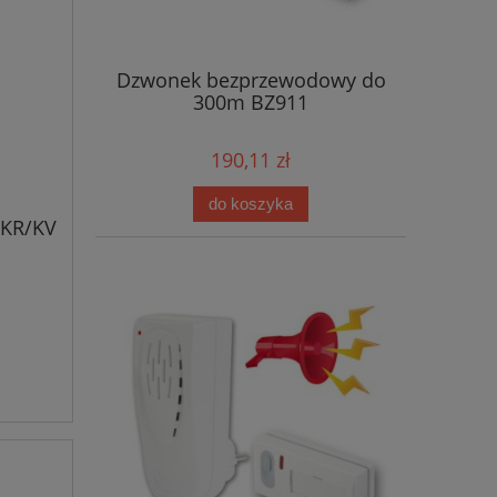
Dzwonek bezprzewodowy do
300m BZ911
190,11 zł
do koszyka
SKR/KV