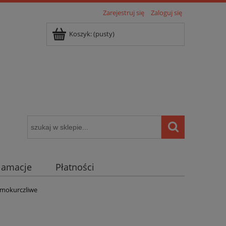
Zarejestruj się
Zaloguj się
Koszyk:
(pusty)
klamacje
Płatności
igentny dom ( POCKET HOME )
ermokurczliwe