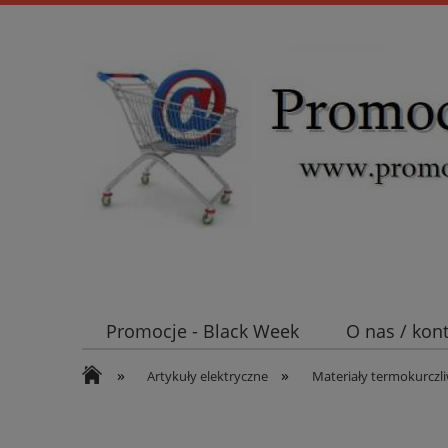
Promocje - Black Week
O nas / kon
»
»
Koszt wysyłki
Mufy i głowice SN E
Artykuły elektryczne
Materiały termokurczl