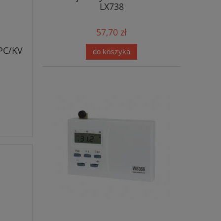
LX738
57,70 zł
PC/KV
do koszyka