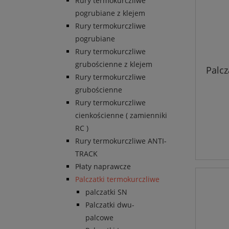
Rury termokurczliwe
pogrubiane z klejem
Rury termokurczliwe
pogrubiane
Rury termokurczliwe
grubościenne z klejem
Palc
Rury termokurczliwe
grubościenne
Rury termokurczliwe
cienkościenne ( zamienniki
RC )
Rury termokurczliwe ANTI-
TRACK
Płaty naprawcze
Palczatki termokurczliwe
palczatki SN
Palczatki dwu-
palcowe