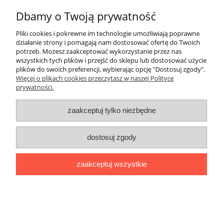
U6
Dbamy o Twoją prywatność
80,92 zł
Pliki cookies i pokrewne im technologie umożliwiają poprawne
działanie strony i pomagają nam dostosować ofertę do Twoich
65,79 zł
Cena netto:
potrzeb. Możesz zaakceptować wykorzystanie przez nas
wszystkich tych plików i przejść do sklepu lub dostosować użycie
do koszyka
plików do swoich preferencji, wybierając opcję "Dostosuj zgody".
Więcej o plikach cookies przeczytasz w naszej Polityce
prywatności.
«
1
...
29
30
31
32
33
...
61
zaakceptuj tylko niezbędne
»
dostosuj zgody
O nas / kontakt
Koszt wysyłki
Inteligentny dom ( POCKET HOME )
zaakceptuj wszystkie
Promocje i transport gratis
Automatyka NOVATEK
Regulaminy
Polityka prywatności
Zwroty i reklamacje
Blog