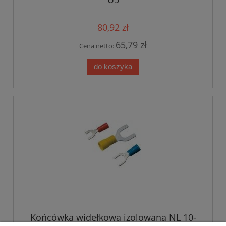
80,92 zł
65,79 zł
Cena netto:
do koszyka
Końcówka widełkowa izolowana NL 10-