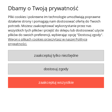
do koszyka
Dbamy o Twoją prywatność
Pliki cookies i pokrewne im technologie umożliwiają poprawne
działanie strony i pomagają nam dostosować ofertę do Twoich
potrzeb. Możesz zaakceptować wykorzystanie przez nas
wszystkich tych plików i przejść do sklepu lub dostosować użycie
plików do swoich preferencji, wybierając opcję "Dostosuj zgody".
Więcej o plikach cookies przeczytasz w naszej Polityce
prywatności.
zaakceptuj tylko niezbędne
dostosuj zgody
zaakceptuj wszystkie
Końcówka Cu wygięta 90stopni 95x10
KU-W
17,90 zł