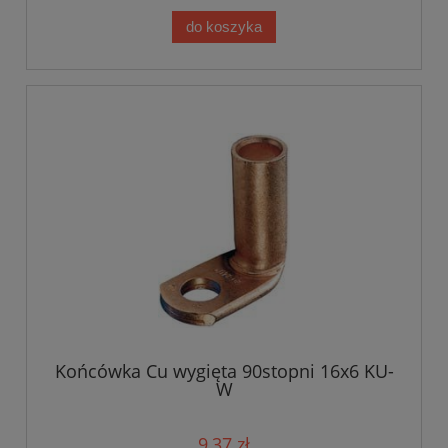
do koszyka
Końcówka Cu wygięta 90stopni 16x6 KU-
W
9,37 zł