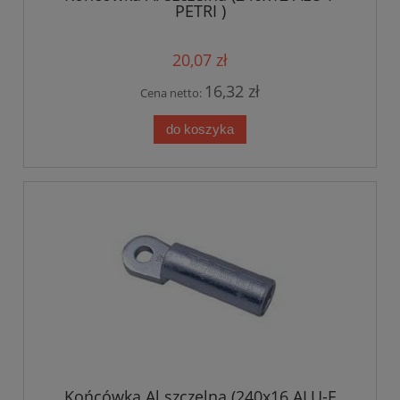
PETRI )
20,07 zł
16,32 zł
Cena netto:
do koszyka
Końcówka Al szczelna (240x16 ALU-F