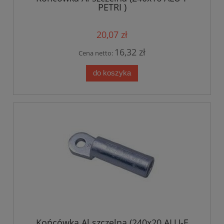
PETRI )
20,07 zł
16,32 zł
Cena netto:
do koszyka
Końcówka Al szczelna (240x20 ALU-F