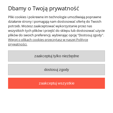
Końcówka Al szczelna (500x12 ALU-F
Dbamy o Twoją prywatność
PETRI )
Pliki cookies i pokrewne im technologie umożliwiają poprawne
działanie strony i pomagają nam dostosować ofertę do Twoich
65,12 zł
potrzeb. Możesz zaakceptować wykorzystanie przez nas
wszystkich tych plików i przejść do sklepu lub dostosować użycie
52,94 zł
Cena netto:
plików do swoich preferencji, wybierając opcję "Dostosuj zgody".
Więcej o plikach cookies przeczytasz w naszej Polityce
do koszyka
prywatności.
zaakceptuj tylko niezbędne
«
1
2
3
»
dostosuj zgody
O nas / kontakt
Koszt wysyłki
zaakceptuj wszystkie
Inteligentny dom ( POCKET HOME )
Promocje i transport gratis
Automatyka NOVATEK
Regulaminy
Polityka prywatności
Zwroty i reklamacje
Blog