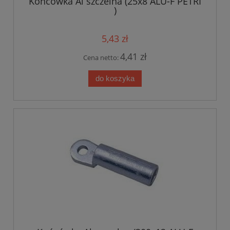
Końcówka Al szczelna (25x8 ALU-F PETRI
)
5,43 zł
4,41 zł
Cena netto:
do koszyka