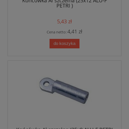
Końcówka Al szczelna (25x12 ALU-F
PETRI )
5,43 zł
4,41 zł
Cena netto:
do koszyka