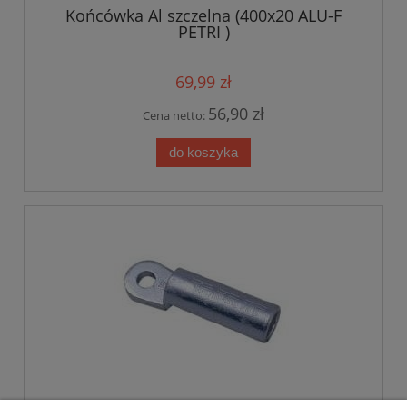
Końcówka Al szczelna (400x20 ALU-F
PETRI )
69,99 zł
56,90 zł
Cena netto:
do koszyka