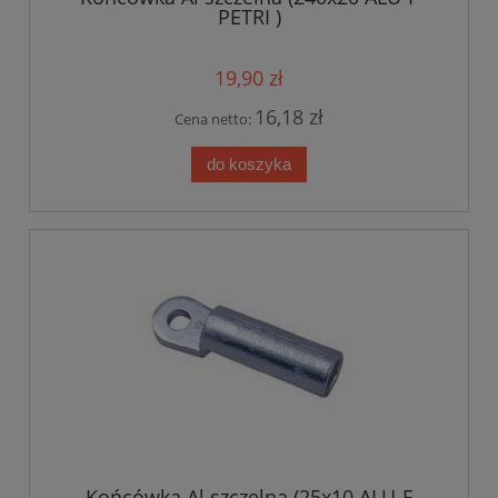
PETRI )
19,90 zł
16,18 zł
Cena netto:
do koszyka
Końcówka Al szczelna (25x10 ALU-F