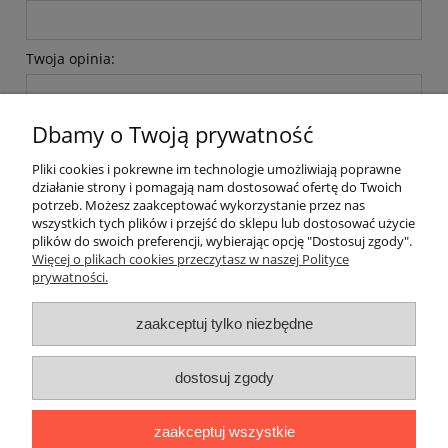
Twoja opinia:
Dbamy o Twoją prywatność
Pliki cookies i pokrewne im technologie umożliwiają poprawne
działanie strony i pomagają nam dostosować ofertę do Twoich
wyślij
potrzeb. Możesz zaakceptować wykorzystanie przez nas
wszystkich tych plików i przejść do sklepu lub dostosować użycie
plików do swoich preferencji, wybierając opcję "Dostosuj zgody".
Więcej o plikach cookies przeczytasz w naszej Polityce
prywatności.
O nas / kontakt
Koszt wysyłki
Inteligentny dom ( POCKET HOME )
zaakceptuj tylko niezbędne
Promocje i transport gratis
Automatyka NOVATEK
dostosuj zgody
Regulaminy
Polityka prywatności
Zwroty i reklamacje
Blog
zaakceptuj wszystkie