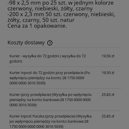
-98 x 2,5 mm po 25 szt. w jednym kolorze
czerwony, niebieski, żółty, czarny
-200 x 2,3 mm 50 szt. czerwony, niebieski,
żółty, czarny, 50 szt. natur
Cena za 1 opakowanie.
Koszty dostawy
Cena nie zawiera ewentualnych kosztów płatności
Kurier - wysyłka do 72 godzin
( wysyłka do 72
19,50 zł
godzin)
Kurier Inpost do 72 godzin przy przedpłacie
(Po
19,50 zł
wpłynięciu pieniędzy na konto 28 1750 0009
0000 0000 3016 5039)
Kurier (przy przedpłacie)
(Wysyłka po wpłynięciu
25,83 zł
pieniędzy na konto bankowe:28 1750 0009 0000
0000 3016 5039)
Kurier inpost Paczka (przy przedpłacie)
(Wysyłka
25,83 zł
po wpłynięciu pieniędzy na konto bankowe:28
1750 0009 0000 0000 3016 5039)