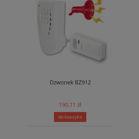
Dzwonek BZ912
190,11 zł
do koszyka