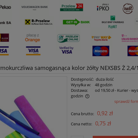
rmokurczliwa samogasnąca kolor żółty NEXSBS Ż 2,4/
Dostępność:
duża ilość
Wysyłka w:
48 godzin
Dostawa:
od 19,50 zł
- Kurier - wy
godzin
sprawdź for
Cena nie zawiera ewentualnych kosztów
0,92 zł
Cena brutto:
płatności
0,75 zł
Cena netto: