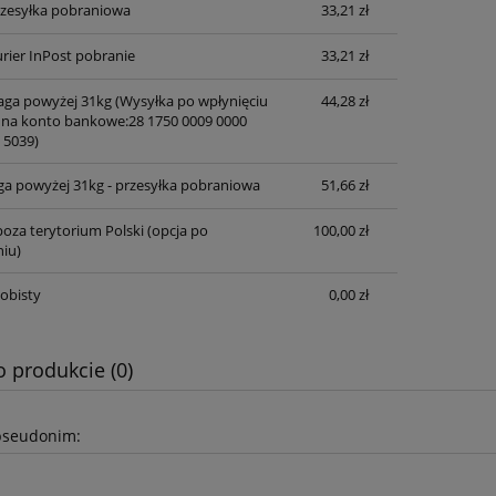
przesyłka pobraniowa
33,21 zł
rier InPost pobranie
33,21 zł
waga powyżej 31kg
(Wysyłka po wpłynięciu
44,28 zł
 na konto bankowe:28 1750 0009 0000
 5039)
ga powyżej 31kg - przesyłka pobraniowa
51,66 zł
oza terytorium Polski (opcja po
100,00 zł
iu)
obisty
0,00 zł
o produkcie (0)
pseudonim: