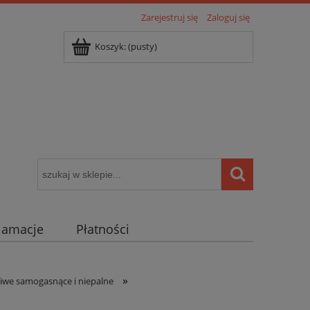
Zarejestruj się
Zaloguj się
Koszyk:
(pusty)
klamacje
Płatności
igentny dom ( POCKET HOME )
»
iwe samogasnące i niepalne