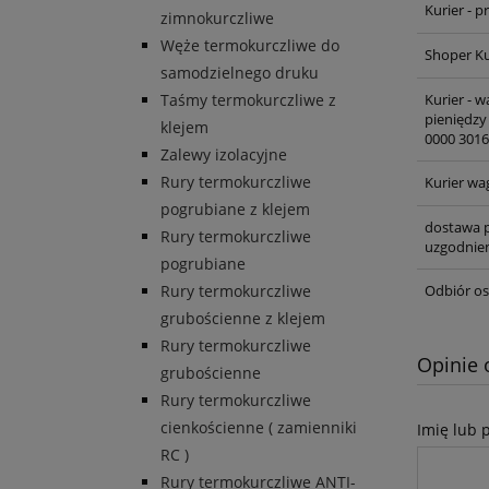
Kurier - 
zimnokurczliwe
Węże termokurczliwe do
Shoper Ku
samodzielnego druku
Kurier - 
Taśmy termokurczliwe z
pieniędzy
klejem
0000 3016
Zalewy izolacyjne
Rury termokurczliwe
Kurier wa
pogrubiane z klejem
dostawa p
Rury termokurczliwe
uzgodnien
pogrubiane
Odbiór os
Rury termokurczliwe
grubościenne z klejem
Rury termokurczliwe
Opinie 
grubościenne
Rury termokurczliwe
cienkościenne ( zamienniki
Imię lub 
RC )
Rury termokurczliwe ANTI-