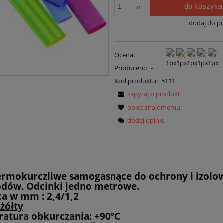
do koszyka
m
dodaj do p
Ocena:
Producent:
-
Kod produktu:
5111
zapytaj o produkt
poleć znajomemu
dodaj opinię
ermokurczliwe samogasnące do ochrony i izolo
dów. Odcinki jedno metrowe.
ca w mm : 2,4/1,2
 żółty
atura obkurczania: +90°C