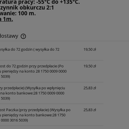
atura pracy: -55°C do +135°C.
zynnik obkurczu 2:1
anie: 100 m.
a 1m.
 dostawy
ysyłka do 72 godzin
( wysyłka do 72
19,50 zł
Cena nie zawiera ewentualnych kosztów
płatności
post do 72 godzin przy przedpłacie
(Po
19,50 zł
u pieniędzy na konto 28 1750 0009 0000
 5039)
zy przedpłacie)
(Wysyłka po wpłynięciu
25,83 zł
 na konto bankowe:28 1750 0009 0000
 5039)
ost Paczka (przy przedpłacie)
(Wysyłka po
25,83 zł
u pieniędzy na konto bankowe:28 1750
 0000 3016 5039)