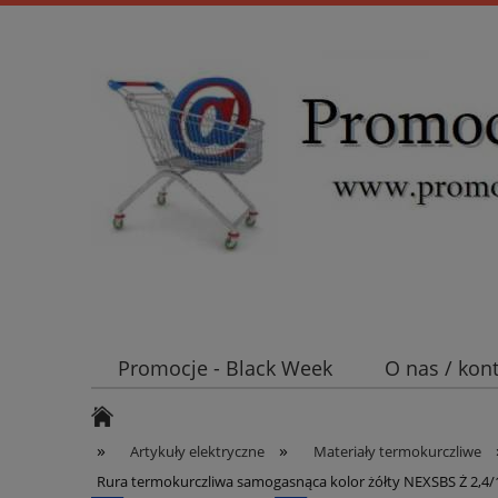
Promocje - Black Week
O nas / kon
Koszt wysyłki
Mufy i głowice SN E
»
»
Artykuły elektryczne
Materiały termokurczliwe
Rura termokurczliwa samogasnąca kolor żółty NEXSBS Ż 2,4/