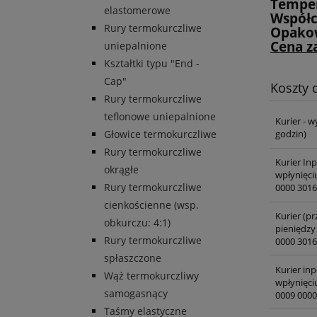
Temper
elastomerowe
Współc
Rury termokurczliwe
Opakow
Cena z
uniepalnione
Kształtki typu "End -
Cap"
Koszty
Rury termokurczliwe
teflonowe uniepalnione
Kurier - w
Głowice termokurczliwe
godzin)
Rury termokurczliwe
Kurier In
okrągłe
wpłynięci
Rury termokurczliwe
0000 3016
cienkościenne (wsp.
Kurier (pr
obkurczu: 4:1)
pieniędzy
Rury termokurczliwe
0000 3016
spłaszczone
Kurier inp
Wąż termokurczliwy
wpłynięci
samogasnący
0009 0000
Taśmy elastyczne