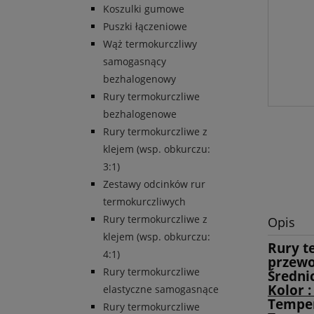
Koszulki gumowe
Puszki łączeniowe
Wąż termokurczliwy
samogasnący
bezhalogenowy
Rury termokurczliwe
bezhalogenowe
Rury termokurczliwe z
klejem (wsp. obkurczu:
3:1)
Zestawy odcinków rur
termokurczliwych
Rury termokurczliwe z
Opis
klejem (wsp. obkurczu:
Rury t
4:1)
przewo
Rury termokurczliwe
Średni
Kolor :
elastyczne samogasnące
Temper
Rury termokurczliwe