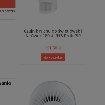
rzechowalni
Czujnik ruchu do świetlówek i
żarówek 180st IR16 Profi PIR
191,58 zł
do koszyka
wania