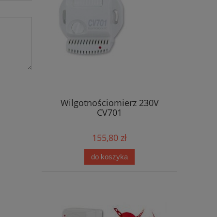
Wilgotnościomierz 230V
CV701
155,80 zł
do koszyka