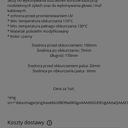
Służy do wykonywania uszczelnień końców kabli przy
rozdzielonych żyłach oraz do wykonywania głowic i muf
kablowych.
* ochrona przed promieniowaniem UV
* Min. temperatura obkurczania 110°C
* Min. temperatura pełnego obkurczania 130°C
* Materiał: poliolefin modyfikowany
* Kolor: czarny
Średnica przed obkurczeniem: 150mm
Średnica po obkurczeniu: 75mm
Długość: 170mm
Średnica przed obkurczeniem palca: 20mm
Średnica po obkurczeniu palca : 6mm
Cena za 1szt.
<img src="data:image/png;base64,iVBORw0KGgoAAAANSUhEUgAAAaQAAAC8CAIAAAC43E0gAAAgAElEQVR4nKzbd1hTd//4/zd77z1U9g4bstlDAVedtVZtXa2zDhzI3nvvDSELQghLkJ2QhDAUt63V3q3WhVsQgZCc3x8HBAF79/7+PlyP63md5MqAk5NXcjgJ4PP5EAQJZ6Hxd58gAbQCISSEBLMLIIEQmhVAswIIEi4yf2FICAm+Qgj93+AL/zfTsysRQDPClcF/3XJf/5X4X7mlf8b/d+VDcwT/rl8lFM6uRLjCgwUJBdAMBE1C0NT09KepT7MznyAhH4KEEATxZ6HJGWhyFpqagfizQgG8xmYE0OwsNCOAZgXQjFAwK5yegaZmoclZaFIgnBYIpwUCPmxWKPiCAJoRCmaEghmIPwPxZ4V8aO5n8S/PX2RmkSkImhFCglkIEkLQfAXzFcxCfCHEn+/M4u0CggT/roJZCFpGMAsJ+NAsH5rlQzPzpvnQ9Aw0+wmCZoQQJJiAZienhdAMH4ImIWgaegeNv4PeTvDH+RD0anJqCoIgoQCahaApCJqCoGkImp5fmIHm71wIrwAhNC2E4BubnoTefoQ+fISgSSH0SQB9gqBpaGoGeiuEXguhibknoxBegW8h6LUQmhJCgmVPTf6XW9qMEJqaXxCstJEvvhZ/8TY/A01P/w/4fGiWDwkXmVuNM9D0vKnPZoXTAgEknF2BgC8U8GcXzM4IZmdmZ4UTn4SzEARB4xA0BkEv+FPPIP6sgA8BCIJmZmbhv2b60yx/WiichoTTgtmp6dmpaeHUFMSHt6fPK2IGgvhCaEYg4H+xIS7+5aGVzfAnV8Sf/bSiWcHUir52+18n+G/PnKlFZv5/3/5/IZidEcxOLe8sf3qW/2lZp4UzMP6/K///9WVEAAkFi5b5cytEyIcEkHBqFhJAwunJ6Yk3c2sJfqDhqwighQqh+RU7BY9LCJqBhDOLthDBl6AvNyQImpl/5v8bMxA0DQn+oTPz/fxof763f1N4vP3zQ7r8VX92fh3AC5MQNAV9hAQT0IxAAEGCuddgwYcZ6OM0JBAs2hQ//3Iz0MLo4c9CU7PQ1Cw0MwtNzULjQmhKKISEn+8d4kPQBCR8AQneQVMQ9Gn+VWB2HJp9D03zv9jA52arAOJDEP9zBRCfP7ew/MILl4cWXX7e/7b5/5cnx4KFreV/2IrnHoJZCOK/n/7wJzTzDBK8hx9EAEHQxMTEh3fjwtll271gBhJMQ9DU9KeX09Ov+fy3AsF7ofCDUPgBmjMOCcehhZOLQCsa/78heLcy4fuVLdw7vPBuvu8h6O0ir+cX3q9M+HYFgveQ8CMk+PQ/EE5C0OS/rXASEk5BwilI8K87Mw7xx/9tZ8ah2fcL+B8g/geIPwHxP0Azbyde/QUJPkDCcWj2AyR8D82+hmZfQbNvv7gKfK3Z9/Pbw/tF6/M1BL1eWFGCJQ/N+IKFB3cC4vO/fDX5/FScNzvzpSVvwvmLLLqYYGrO1OTKpj/9k6mpL8/5CM1MzptYwJ+AZicg/gdo6gM0NQHNTEPTAmhCAH3ij0+/nobGoak3kGACgiYgaALij0OzbyHhcwj6G4IeCaG/IeipEHo63xcQ9AKCXkLQKwh6KZxfgKBnEPQK4s9CMxA0+xESvINm30HCFxD0EIIeQ3w+NAVBMwKIPwnNvoVm30Kz4xB/YsHs+NwQXPD2S+PLLLuY4PUC/v9o5jXEfznXBWMQfwziP18w+xTiP4dmny96Yn65XUGvIejVImMQNAZBr6HZSWhmHBI8hYQPIeFDSPB0+tVTaFIIAACKiopaGppKCoramlqr9HXNjNbYWpu5OCJwaEdfT1SAH2bHVu9dO3y+3+W/7/uAA3sDD+4Lgh3+IfDwD4GHf1h3+Id1P/3g/9nhrzh6MHBFxw4Frehrlz9zfMv/JPjktuCT24JP7phb+GUL3HOntp47tWWRzfDChVNbL5zattzF09tXsjPk9Pchp/eGntq7pGGn9106s29Z90Sc3RMWvEIjg/eGn9u7pJHBe6PO7Ys6ty/6Xzc5/FBSxKF/2eSI/SmR+1Ki9qRE7kuJ/DEl8seUyAMpEQdTIg6XZoakRv6UEvljStSelIhvk6N2ZUTvLUj+KSPqUEbU4YyoQxlRBzKiDmRE/5gRvS8jeu+cmO/nfD5nzr4lMmN+yIz5ITNm/xK5cT996dAiBxbE78+N358bdyA34WBuwuHchMO5CQcXOZCXeHBO0v7FKrKOragy+/iKqrKOV2UfneuCn6tzjsz7aUHu4cr8/dW5B6kZR6gZx6pyjlXlHqnL+ImcdaS07ExB2cmC1D05CdvyM3fnpu8iZf1IzvmhumhPWenuspI9ZSX7KuAW/1hRvL+y+FBl8aHK4p8qi49UFh2tLDpeVXS0qugIseAnYv5xcnYYOTuMnHeSnH8ELrVkF7V4LzUvtDY7vjY3tDbvXG3eudr8M3WFx+uKfl7k8ILiQ3XFh+qKDyxyiFZymFb805ySw7SSw7SSg7SSg/Wlh+pLD9WXHliirebYii4Tjq6orfrnNsJPc11wqI1wqI1wYEHNj22EAy3EA03UnxpqjzRSf2qo/WlRDzXVHWbUHW6qO8ygHWyqOwi3mXq0peJ0J+E8l366n/ZzV82B9ppTTEbu/atsAACQlZWVk5EVAUBOVlpeTkpBVkJWCkiKATERIA6AuAiQFAFSIkBaFMhJAEWpOQpSQEV6ngxQlV5EdmWKkitTklrZ1y4vL/5/QQIoSK5AUQIoSwFlKaAq+a+qKgnUpFamIbMyVUmgKrUCFcmVqUutTEN6ZcriQFkcqIgtrao4UJFYWlUJoCn1JUmgKQE0JYAKADqyQFMSqEsDLVmgJAFURIGKKNCSmCcJtCSBlhTQkgJa0kBbZhHpL2gtO0dbGujILAOfKbWyubtbTgZoyQAt6fmFr5Gdq6bkyub+kC9pSwIdSaAjCfQkFlXyy0p9UW05oCsDDMWAoejcX2QsAdZIAgUZIC0NzHSBkSrQVQOr1IGJIjCSBXryQFsR6MoDXXmgqwB0FYCuPNCTA/pyYNW8NTLzZIGhHDCUA4bSwFAGGMoDQwVgKAsM5MEq+CoSYJUYWCUB1kiANeJgjQRYIwnWSM2T/u8MZL4kO2fufpeZu5bU0q6RBKullnaNJDCQBgbSwEhqaY1lgKEMMJYBhrJfdI3cfyO/wEAWmMoAE0lgJA6MxMEacaAnBkxVgCIAQExMTFRUVFVFychwjb6elpGhPsLKEOli6enuGBiA2vaN5/c7fQ7t8zuy3//UT4Hnjm+4+MvGkNMbQn4JCjkVEHomIPTM2vAzfvN84Uac9VtR7MXAFcWFBK0o/tL6FYQGpkZuSo3csFx69KZ/ZwMsM3ZTZtzGzLiNmXHrF8uJ35wTvzkvbmlzYjZmxW5c0pzY9XkJAXkJfnkJa5e0ICmgIGnt8pZmrCvNXLtcWda6FVVmr6wqJ2Ala4mFAcTCdeSCdUtKKQwgFQUsKaXIr67Eh1biTSv2oxWvrSvxqysOqCvaWFe43U4XFCesJ+asoxR7tVH9aJVuXbQdtUWB9JKNjOKNjJIgRslaRqkvo8yTUebOKHNrqnRrqnRrqvBoqvBoqvBsqvBuKvdvKvdnVPg2VPoyKrwZFd6MSs95Hi1V3vN851T6t1R5d5J9OimeX3LvpLh3UHCLYD7rqsV11X7uvDp0Nw3TTUPNF9VNc4XLomNZDejlZTPw7Ebs8nIZaC4DxWtALZThymW4DjYiBxqRg40uA00u83UaaHIcaEUMNTuN1nuN0nwGmjEDLQ43GNZXG513bAQbA8GVWid2k2Nnkx23EzvY6DJc7zDa7DrajBptwo824a43u1xvdrrehLnBwN1qcr/ThLvbhLzbhLrL8LzL8P6V4Xa32eV2u+Wtdsubbc432+2ud+ld79a53mE52ml2h615m61zp9vlTpfbnR7Hez2297qQ97rQv3a5/NrlPKfb8bPfehwWsfvsfq/9/b759tnd70PAHrDsHrAQC/qtH7AQD1nWf3Pt/+baP/l3fcK1fTaIeDZo/YJnvdBBy2eDlmNDVs+HLceGLJ8PW44NmT8fNh8bMh8bMn/Fs3zDM1/EFPZ20OztkMlSg2bvRhDTdx2fcjSn71t9/NX5ybDXFYKHlR4AYmJiEhISGuqqykpy5maG1tbGTvbmaKSVG97ax9sucJ3z5vXO+77FH97tdmK/d/DRtSG/BIWdDYw8GxAZ7B95zjfynHdUsOcSMec8o8+v0LgL3rEXvZc3/qJPXIjP8iaF+ieG+S9pUqhvUph3SqjncukRPivKjPJbEO37WXYszHuJvDj/gpUUJwasIMmnNNW9NA23XHmG20pwZRnIsgzX5apyMCvIRdXkYWryVigxH0vMRy8rkpTvSipwJOU7Lym5wIVc6LSk1AInWpEjvdCRXuhCL3ShFTnSCl1oBW51eeu0AWgu/ba1KpCUh6BXWBCLjPvqNxAyUC2lXq2l7q1l+NYydGu5c2uFfWuFXWslop1g206wbSfYt1c7tlc7tVe7tFch26qRrQRkK8GlleDUSnBqIzi2Eezbamzbamw7iPbzHDuIjh01zh01zp01jp1E206i9VIky26KdTfFchELWG+tVW+dBbPWYlHNeuvMWDTTPprpfI376o1ZNGMWzZhNN2XTTTn1SzvQYM5lmC/pAMNsqMFkqMFomG40X4PhBoOhBoPrLaajrSbXW0wW1Wi01WC0Xf9Gq/G9Btd7dNToZYvRtjX3WrRvtZjtCgIbvMGtXsxdpn1Po8m1Hqcbl61/bbP6rcX8txaL35ocfmu2vd9ieL919YNm8wdNVv9psfqrxfxRq/6j1tWPmqweNdk8bjb+67Luww7137s0f+9Y9VuX9q99kr/2id/t0bzbo36XBe6yRO526/7aafhrt/pv3Wq/d6z6vWPNH12r/ujSn9Ot+9mfvYtpf/YXczHNz/5may3gaMCesNWeslSfsVSeLevzfrXn/arLqvxmQPUNT+nNgPIbntIiCm8HFd8Oyi8Ykn07KP+eJzvFk58ZkJ8ZkF3Ak5nhyfAHZfmDsvxB6cVmhiTfcQD0u8KzPvBhFLy5JjV+D3Gv19NAGQAAgLS0tIa6qoa6sqWFsZGRtqO9CR5rg8OaB6xz3rjedccW1C+HA77xMY89v+PoHmzIibVRwYHRwWvDTrnHXvBJCl8bfgoTeQYXe94j7oJn1Fn32PMeYSdcwk+jUsN84kM84s7hI89iok6jo4KxMWex8SEeObGBYaeQyZe8os/hos9gYs7jw0+6FqdvjT6DyYoLTAv3vXTSJfGiR3yIR2bU2pATziWpW6LP4WKDcenRa7Oi1yWFuKeGuqWG4VLDcGnh+LRwfHqEGywj0h2WGeWRGeWRFe0Jy4xyg2VFu2dF47Nj3GA5cTDcYnmxuII4PKww3q0w3q0owX2J4kSP4kSPkiTPkiTPkiR8SZJLSbJ9SbJ9aYpDaYpDWaojrDzNaSUOFRl2FRmIigxEZaZtZaZtVZbdEtXZ9tXZ9oQcBxgp156Ua7u85DwHcp4dOc+Bkm9PyXekFjhQC5yohfa1Bba0Aitagc2S1hci6gut6wsR9CIbepFtQzGiodiuoRjBKEY0FiEaC52aihwbS2yaSu0ai3GNhWsNxAA9b0tDsSet2KYmT7ORYEnORrZWBFwud2stdWkqtu8kuDSVWF4h2FBz9Fg0xy6yVTvB7ArBsqHIsK3KqofsxCgy7yG7dBAdu8iOHURberFhS7kJh+HEpCHaCcadNUadNUZdBKPuGtPuGtMeonkP0byvxrKPYN1HQPQREMwaW2aNLYuIYBERLJL1Z/1kq36yFZtizaZYsylW/WTLfrIlm2zJplhxKBacWksu1ZxTa86hmLGpZhyqCafWlFtryq0zG6gzG6gz49FMeTTTwTrTwXqzIZrZEN18uN78ax2mm12nm11vMLlJN7reYLRQhuHNBkO4NxoNbjEMbjYZ3m40vNm05mar/p0mk/t1yPt16JtNljdbVt9v1LnLsP7WB3wXAG53uF9rsh5uw1xtww9RLe63WD9sMfmzzfJBg+1/mm0fta3687LmoxaDv5qNHjcb/tWs/aJT+QFd7DFD52Gt2usurT8aZB40avzZbvqk1/73doPfOlTutSv90Wt5v9P4916137pVRupU3w4jf2vVenhZ5xXL8VG7xaOOVY86tR91aj/u0nncpfV3t/Y8rQU9Gp896VV/0qv+pFf1aZ/a0z61Z0z1ZyzVZyzVp0yVp0yVp0zlZyyVZyyV5/2qz/uVx/qVX/crvWUpvGV9te/6Fd/1K79nK71nq7znKI5zFMa5MuNcuXGuzCJSEwPSEzypRSQmeFKfBiT4HDFhv5iwXwxii0McUYgrNk90ETCHB6CrQHgNCG6A6evg0x3wfFjpEQ+/Wg4AAICMjIyaqrKyktya1Trm5qsc7U3ccAhXF8OAdc4Bax02BTns/gZ5fK/Xz7txSaHfnvgRd/IAMjE06OJxbPgZfMhJZOx5j4jT2Kiz+MRLPmHH0ZG/4DIi/SNPoWKDced/skuP8EsN80kN80kJ9U4K8Yw5iw056hhzFpsVvS7uHD49wi8j0j8t3PfEXrP8hA2XjjkFH0JkRq3Nil4Xf94t+ZJX2AmX7JiAxIseuXFBscG4i0cc0iK80kMx6WGo9DBURjg6IxydGYGBZUViYdlRuOwoXE40PicanxONy47CZkehs6OwOdGYnGhMbiw6NwabG4vOi8PkxaEWQebFofLjkIVx6MI4VGEcuigeXRSPKU7AFCdgF7ckEVuSiCtNwpUm4UuTMGVJTmVJjmVJjuXJTuXJThUpzrDKVJeVOFWl21el21Wl21Vn2Fdn2BMyHZaoyXKsyXIkZjsRs52IOQ7kHPsVUXIdYNQ8R2qeY22+U22+Ey3foT7ftj7fZjl6AQLWUGjbUGjLKLJjFNk1Ftk1F9o1Fzg1F7i2FLo0Fds0l9g1FeGa8oNWA1Cf8S09z5te4thUbcFp8arPD6BkBjTmYzuqMFfKXSiZJl3Vzr0U1OVS6/p8o8tllu1ViLYymyvV9t0E5z4quqXYpr3SsbXM7nK5/ZVqxx6y0/U2z8pExa4as8Zi3S6CUVeNQQ/BqLfGuLfGmFljwqwxYxLMmdUIZrUts9qWRbBjEez6a+YRETA2yZZNsuGQEXOIVjAuyZpLthqgWA9QLAcollyyBZdswaWYDVDNB6jmvFoL2HCtOWykzmKkzuIqzfIfXKOZ36q3uFVvdqveZAHdaBHD2w1GtxuM7jCM7zCM7zAM7zQZ3GWYP6SiH9SibzVa32o2etCw+h7d8ce1YKsbYNbYjTQ4jLQEjDQG/Nnl8582p9Ha1Tdppn+1ud+kWt9t1H14Wedxh9XjdsTvDOObVKWHrZJ/XZF9y7IcrZZ73a/zR4vs3+3GD5tM/2g1/0+HyY0Gpadcs9/bLX67bHa3Vfs5z/zPTqPfW/T+uKz5pFPvcavRiyvmT9v1n3RoPr2i/bRT61mH1rMu7eed2s+6tJ53aj3r0phrl8azbjW4L7rVn/eovuhWfdGrNtajNtan+rJPdaxPdaxX5UWf8liv8hhT5WWfykuW8ium8iuW4juWwgem/AfmVzvOUhhnKU70K070K02w5SfZcpMcqUmOzCRHahHJT1ypTwMSi4h9GpCY4orxOSICDhCyRYRcEYgjAg2IQlxRaABAXLDQAQDx5jsMoBEAjQL+NcC/BV4OKTxePOyUFOVlZSQMDfRsbc0szVYZrFbR1pJwdlq9zt9+22bUwT0+cgAc+8FbXhQc/A4ZH/ZN+BnfyHPeEcEecaG+ISfR8Zd8Yy/4nD+KzIzeHHbSLfQk5pf9NpkxQbkJm07+aH3xmEvkGVzEaeyFo84Z0YFJob4Z0YGx5z0unUAmhfpGB7ulRa7LTdgUfgqTER24WgX4oUWTw/ziLngmXvKpyP7u0glk+ClMelRA1Fl8cpifphRID8VkhCIzQpGZYajMMFRWOBqWHYGB5URicyKxuVE4WE4UOicKmROFzo1G5Uaj8mKQeTHovBhkfiwqPw65iAvcwjhUYZxrYRyqKB5ZFI8uTkAVJ2AWtyQRXZKILU3ClCbhSpNwZQnY8gRseQK2IhFXkYirTMLDqpLdVoKrTkVXpyKrU5GENBQhDVWTjl6CmIEhZmBImVgYNQtLzUIvV5uNgdXlYOtysLRcHC0XR8vF1Oci6bkuyzXkucIY+UhGPrKxANVYgGoswDTnYZvz3JtzvVry3ZqKHJuLXZoKPZtyt+oB0FF8lpwe+ONGoCsLtCWBNgA2KkBfBCBXg1Vi4GrLDkY+urkY30tc21SEY+Sje0nr6nNcWdSgogijzmrftjK3hnx0D3EdJcPJWRd0VXuSUkx49V5tJQhuHaqnyrqnyrK30rqvyqavyoZVhWBV2bKqbFlV9qxKR1aVfX+1Q3+1A5vgyCY4sgn28+w4NfacGnsu0QE2UGML4xHteETEIMkWxiNZ80jWPJLVINl6kGw9RLGBjVCtR6iWI1TLq7VWV2utrtVZ/7NbNOvbNMvbNItFzBbUm9yhm96hm95tMLvbYHanwexOo+m9Bps/qOiHVPQdhs2dRtMHdNN7NNxuD/BjgOy99qBbLR7ndkmtEgF2csBSDFjLAws5QE4wGqpz59QZ3O9DcChmt5pR9ztx93vs7vfq3mxT/fUK4mG3c1+NxBOeyR9XjP9zxezPLoNbjSqPWGsec0xvNOnebTO83ar/e6feo16dB+2yT3sUX7HUn7ap/dWo8rxd++kV7eftus86dF5c0XneqTvWofu8U3usQ/t5p9ZcO7Wed2nAfdml+aJb/WWX+liPxqtujZe9mq97NF/2qr/qURvrUXvVo/ayT/V1r+orptqbPrU3faofmErjfQrjfV/tBFNxgqn8kaX0kaXysV/xU7/CJ7bMp365T2yZRaSmONJTXKlFJKbmxp/YJE/k04DYp0HRKZ7o1JDY9KDY1JDo9JDo1DCYL4A7MwigASloQBwaBoJhIBiVfsXVe8wJXC09P+wU5GUlxEWNjVbb21lZmq2SFAfKimCVvnRQgMvOLfht61FaCuDiya2yIiDIx+DMEe9LZ3zDgv2iQ9adPYK+dMoj9LRn+Cmf4J+wMeeCwn7xibu4Lvy0R/Bh16SwwNMHnCpyfgg9gY8PWRt33i/2gl/4L+5xF/3jL/gnXFoXe8434dK6+Av+kWe9Qk/gTx10UhEDl07iY4J9ksICw066nTuCKkjamRKxPiUsKDE0IP6C/5kDiPRQXEYoKiMUlRmGzgxDZ4VjYNkRWFhOJC4nEpcbhc+Nws8PO/SiYYdeGHawL0fe/zzs4j3K4z3K47wqEjwr4r0rE70qE3wqE72qEn2rkryXtzrZozrFvTrFnZDqQUj1qEnzXIKY7kVM9yJleJMyvEkZntRMD2qm2/LWZnnWZrnXZnnWZXvUZXvRcjxpOd60HE96ths9B7dcQy4exshzY+S5Nea7N+a7N+Z5NuZ5Neb6Neesbcr3bipybipxaSr0bszdaQAAIyuYlruTWuBJr0DVl/huxeprAtBL2k/OQNNy3eh5nlcqNzQVravL8ukjfddctKGrekdjQRAp1f1u93FGgW9r6douwuau6m3JJ41cdEFtJra3JrCtGNdWgmQSMV2Vjj2V9j2V9n2VDswKB1alI6vSmVXpCE86VpV9f7Vdf7Xd5xn3GYdoyyHackl2sIEa24Eam4EaWx4RwSMiBsk2gyTbQbINPOl4JKtBsuUg2XqIYjVEsRmiWI1QLUeo5iNUy6u1Fldrra7VWV6rs/6H3qJZ3qq3uE2zmK/ZbZrZfE1u15vcppveoZvegYcdw+ROo+ldhuXDOscHNPtbTea3mk0e0M3v0ty24cBuf+mrjT7Xm7x+DpJEKAN2tetfvZ59FNvII0BfFHDq13ObHe+yMY9HdnZUu15r8+8iW/w2aNvf
Koszty dostawy
Cena nie zawiera ewentualnych kosztów płatności