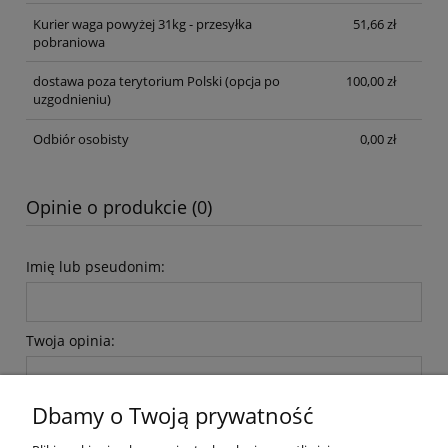
Kurier waga powyżej 31kg - przesyłka
51,66 zł
pobraniowa
dostawa poza terytorium Polski (opcja po
100,00 zł
uzgodnieniu)
Odbiór osobisty
0,00 zł
Opinie o produkcie (0)
Imię lub pseudonim:
Twoja opinia:
Dbamy o Twoją prywatność