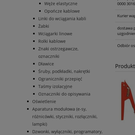
Węże elastyczne
0000 3016
Opończe kablowe
Kurier wa
Linki do wciągania kabli
Żabki
dostawa p
Wciągarki linowe
uzgodnien
Rolki kablowe
Odbiór os
Znaki ostrzegawcze,
oznaczniki
Dławice
Produk
Śruby, podkładki, nakrętki
Ograniczniki przepięć
Taśmy izolacyjne
Oznaczniki do opisywania
Oświetlenie
Aparatura modułowa (e-sy,
różnicówki, styczniki, rozłączniki,
lampki)
Dzwonki, wyłączniki, programatory,