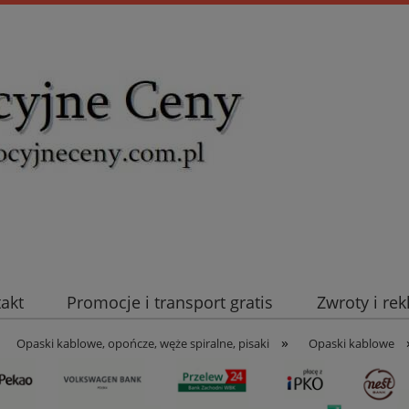
takt
Promocje i transport gratis
Zwroty i re
»
uromold Nexans
Automatyka NOVATEK
Intel
Opaski kablowe, opończe, węże spiralne, pisaki
Opaski kablowe