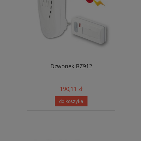
Dzwonek BZ912
190,11 zł
do koszyka