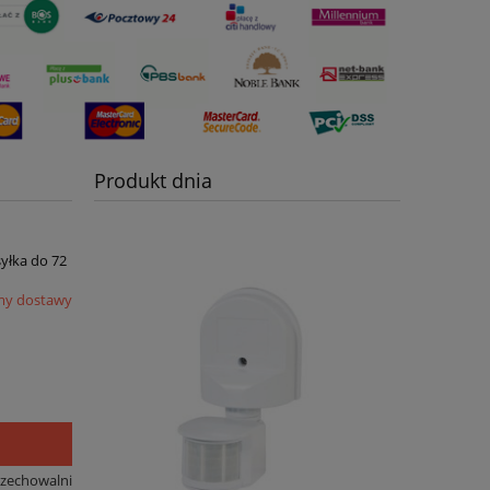
Produkt dnia
syłka do 72
my dostawy
rzechowalni