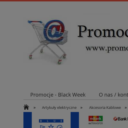
Promocje - Black Week
O nas / kon
»
»
»
Koszt wysyłki
Mufy i głowice SN E
Artykuły elektryczne
Akcesoria Kablowe