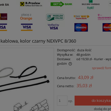
kablowa, kolor czarny NEXVPC 8/360
Dostępność:
duża ilość
Wysyłka w:
48 godzin
Dostawa:
od 19,50 zł
- Kurier - wy
godzin
sprawdź for
Cena nie zawiera ewentualnych kosztów
43,09 zł
Cena brutto:
płatności
35,03 zł
Cena netto:
do koszyka
op.
dodaj do p