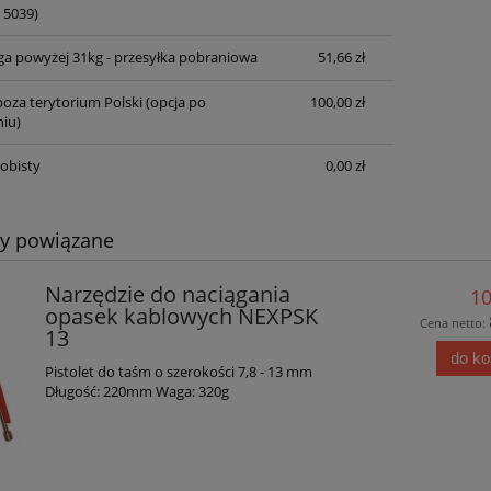
 5039)
ga powyżej 31kg - przesyłka pobraniowa
51,66 zł
oza terytorium Polski (opcja po
100,00 zł
iu)
obisty
0,00 zł
ty powiązane
Narzędzie do naciągania
10
opasek kablowych NEXPSK
Cena netto:
13
do k
Pistolet do taśm o szerokości 7,8 - 13 mm
Długość: 220mm Waga: 320g