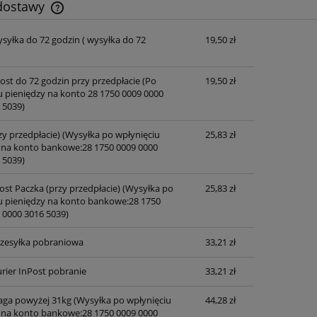
 dostawy
ysyłka do 72 godzin
( wysyłka do 72
19,50 zł
Cena nie zawiera ewentualnych kosztów
płatności
post do 72 godzin przy przedpłacie
(Po
19,50 zł
u pieniędzy na konto 28 1750 0009 0000
 5039)
zy przedpłacie)
(Wysyłka po wpłynięciu
25,83 zł
 na konto bankowe:28 1750 0009 0000
 5039)
ost Paczka (przy przedpłacie)
(Wysyłka po
25,83 zł
u pieniędzy na konto bankowe:28 1750
 0000 3016 5039)
przesyłka pobraniowa
33,21 zł
rier InPost pobranie
33,21 zł
waga powyżej 31kg
(Wysyłka po wpłynięciu
44,28 zł
 na konto bankowe:28 1750 0009 0000