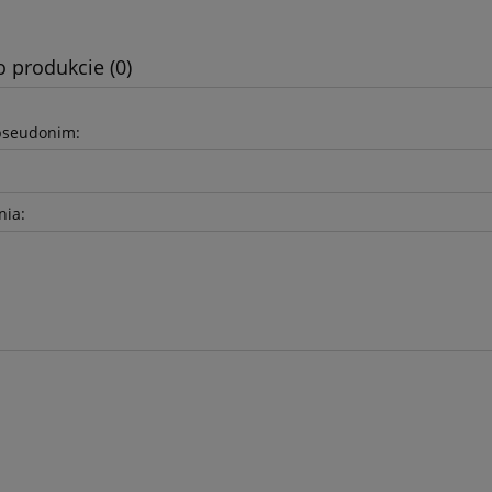
o produkcie (0)
pseudonim:
nia: