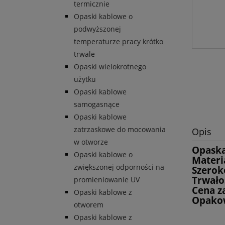
termicznie
Opaski kablowe o
podwyższonej
temperaturze pracy krótko
trwale
Opaski wielokrotnego
użytku
Opaski kablowe
samogasnące
Opaski kablowe
zatrzaskowe do mocowania
Opis
w otworze
Opaska
Opaski kablowe o
Materia
zwiększonej odporności na
Szerok
Trwało
promieniowanie UV
Cena za
Opaski kablowe z
Opakow
otworem
Opaski kablowe z