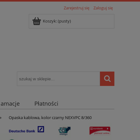
Zarejestruj się
Zaloguj się
Koszyk:
(pusty)
klamacje
Płatności
»
igentny dom ( POCKET HOME )
Opaska kablowa, kolor czarny NEXVPC 8/360