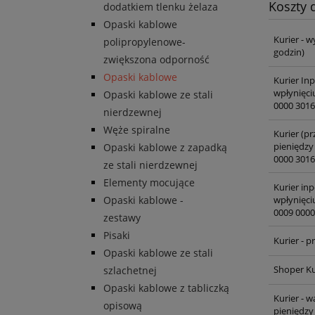
Koszty
dodatkiem tlenku żelaza
Opaski kablowe
Kurier - w
polipropylenowe-
godzin)
zwiększona odporność
Opaski kablowe
Kurier In
wpłynięci
Opaski kablowe ze stali
0000 3016
nierdzewnej
Węże spiralne
Kurier (pr
pieniędzy
Opaski kablowe z zapadką
0000 3016
ze stali nierdzewnej
Elementy mocujące
Kurier inp
wpłynięci
Opaski kablowe -
0009 0000
zestawy
Pisaki
Kurier - 
Opaski kablowe ze stali
Shoper Ku
szlachetnej
Opaski kablowe z tabliczką
Kurier - 
opisową
pieniędzy