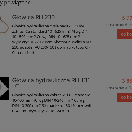
ty powiązane
Głowica RH 230
5 79
4 7
Cena netto:
Głowica hydrauliczna o sile nacisku 230kV
Zakres: Cu standard 10 - 625 mm? Al wg DIN
do k
10 - 500 mm ? Cu wg DIN 10 - 625 mm ?
Wymiary: 315 x 120mm Akcesoria: walizka MK
230, adapter AU 230-130 ( do matryc typu C )
Cena za 1 szt.
Głowica hydrauliczna RH 131
3 85
LC
3 1
Cena netto:
Głowica hydrauliczna Zakres: Al i Cu standard
do k
10-400 mm? Al wg DIN 10-240 mm? Cu wg
DIN 10-300 mm? Siła nacisku: 130 kN prześwit
C: 42mm Wymiary: 270x 124 mm