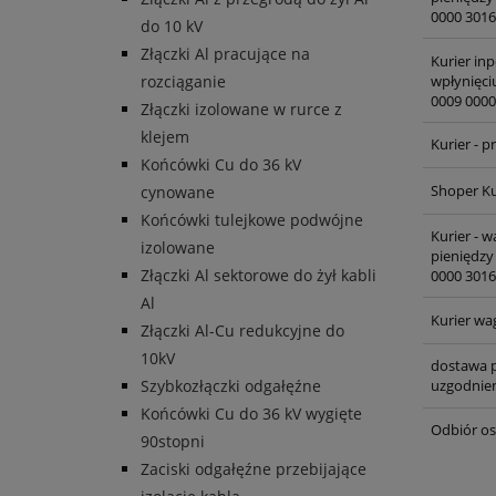
0000 3016
do 10 kV
Złączki Al pracujące na
Kurier inp
wpłynięci
rozciąganie
0009 0000
Złączki izolowane w rurce z
klejem
Kurier - 
Końcówki Cu do 36 kV
Shoper Ku
cynowane
Końcówki tulejkowe podwójne
Kurier - 
izolowane
pieniędzy
Złączki Al sektorowe do żył kabli
0000 3016
Al
Kurier wa
Złączki Al-Cu redukcyjne do
10kV
dostawa p
Szybkozłączki odgałęźne
uzgodnien
Końcówki Cu do 36 kV wygięte
Odbiór os
90stopni
Zaciski odgałęźne przebijające