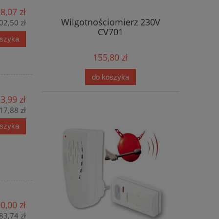
8,07 zł
Wilgotnościomierz 230V
02,50 zł
CV701
oszyka
155,80 zł
do koszyka
3,99 zł
17,88 zł
oszyka
0,00 zł
83,74 zł