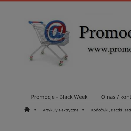
Promocje - Black Week
O nas / kon
»
»
Koszt wysyłki
Mufy i głowice SN E
Artykuły elektryczne
Końcówki , złączki , zaci