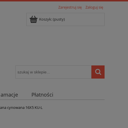
Zarejestruj się
Zaloguj się
Koszyk:
(pusty)
klamacje
Płatności
igentny dom ( POCKET HOME )
ana cynowana 16X5 KU-L