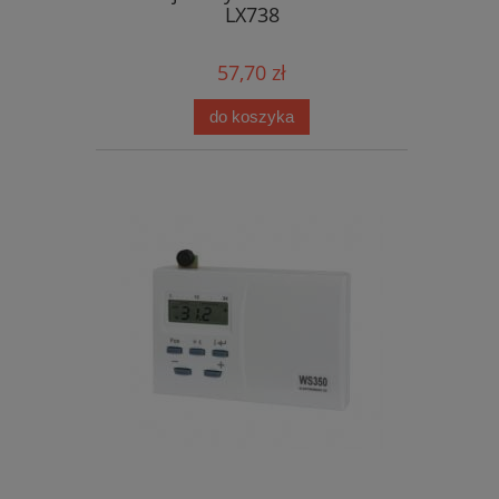
LX738
57,70 zł
do koszyka