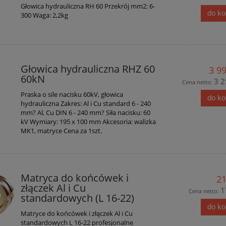
Głowica hydrauliczna RH 60 Przekrój mm2: 6-
do k
300 Waga: 2,2kg
Głowica hydrauliczna RHZ 60
3 99
60kN
3 2
Cena netto:
Praska o sile nacisku 60kV, głowica
do k
hydrauliczna Zakres: Al i Cu standard 6 - 240
mm? Al, Cu DIN 6 - 240 mm? Siła nacisku: 60
kV Wymiary: 195 x 100 mm Akcesoria: walizka
MK1, matryce Cena za 1szt.
Matryca do końcówek i
21
złączek Al i Cu
1
Cena netto:
standardowych (L 16-22)
do k
Matryce do końcówek i złączek Al i Cu
standardowych L 16-22 profesjonalne