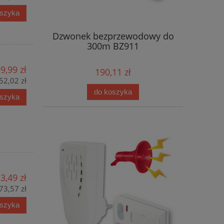
oszyka
Dzwonek bezprzewodowy do
300m BZ911
9,99 zł
190,11 zł
52,02 zł
do koszyka
oszyka
3,49 zł
73,57 zł
oszyka