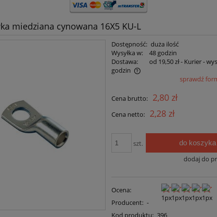
ka miedziana cynowana 16X5 KU-L
Dostępność:
duża ilość
Wysyłka w:
48 godzin
Dostawa:
od 19,50 zł
- Kurier - wy
godzin
sprawdź for
Cena nie zawiera ewentualnych kosztów
2,80 zł
Cena brutto:
płatności
2,28 zł
Cena netto:
do koszyka
szt.
dodaj do p
Ocena:
Producent:
-
Kod produktu:
396