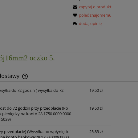
zapytaj o produkt
poleć znajomemu
dodaj opinię
rój16mm2 oczko 5.
 dostawy
ysyłka do 72 godzin
( wysyłka do 72
19,50 zł
Cena nie zawiera ewentualnych kosztów
płatności
post do 72 godzin przy przedpłacie
(Po
19,50 zł
u pieniędzy na konto 28 1750 0009 0000
 5039)
zy przedpłacie)
(Wysyłka po wpłynięciu
25,83 zł
 na konto bankowe:28 1750 0009 0000