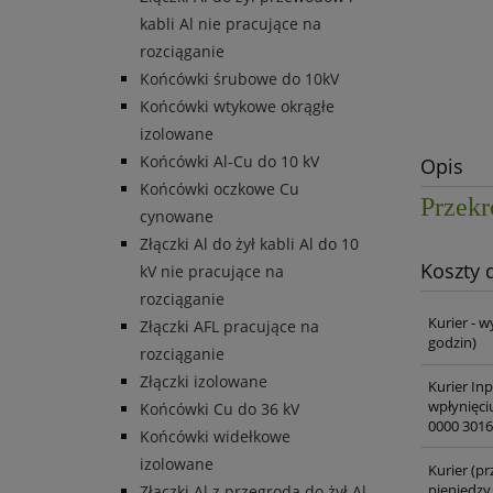
kabli Al nie pracujące na
rozciąganie
Końcówki śrubowe do 10kV
Końcówki wtykowe okrągłe
izolowane
Końcówki Al-Cu do 10 kV
Opis
Końcówki oczkowe Cu
Przek
cynowane
Złączki Al do żył kabli Al do 10
Koszty
kV nie pracujące na
rozciąganie
Kurier - w
Złączki AFL pracujące na
godzin)
rozciąganie
Złączki izolowane
Kurier In
wpłynięci
Końcówki Cu do 36 kV
0000 3016
Końcówki widełkowe
izolowane
Kurier (pr
pieniędzy
Złączki Al z przegrodą do żył Al