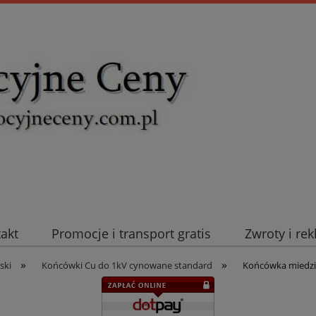
takt
Promocje i transport gratis
Zwroty i re
»
»
uromold Nexans
Automatyka NOVATEK
Intel
ski
Końcówki Cu do 1kV cynowane standard
Końcówka miedzi