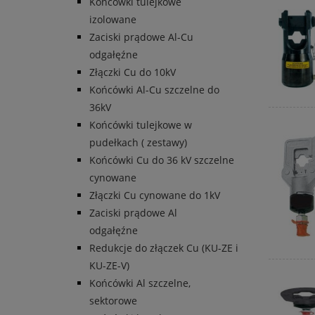
Końcówki tulejkowe
izolowane
Zaciski prądowe Al-Cu
odgałęźne
Złączki Cu do 10kV
Końcówki Al-Cu szczelne do
36kV
Końcówki tulejkowe w
pudełkach ( zestawy)
Końcówki Cu do 36 kV szczelne
cynowane
Złączki Cu cynowane do 1kV
Zaciski prądowe Al
odgałęźne
Redukcje do złączek Cu (KU-ZE i
KU-ZE-V)
Końcówki Al szczelne,
sektorowe