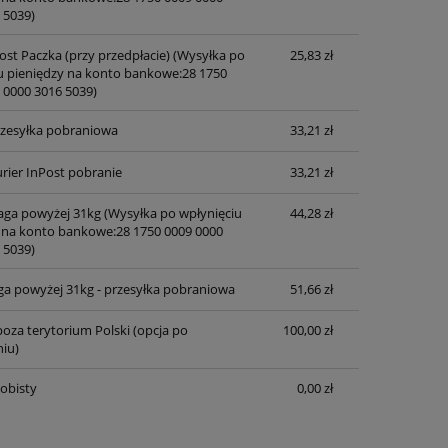
 5039)
ost Paczka (przy przedpłacie)
(Wysyłka po
25,83 zł
u pieniędzy na konto bankowe:28 1750
 0000 3016 5039)
przesyłka pobraniowa
33,21 zł
rier InPost pobranie
33,21 zł
waga powyżej 31kg
(Wysyłka po wpłynięciu
44,28 zł
 na konto bankowe:28 1750 0009 0000
 5039)
ga powyżej 31kg - przesyłka pobraniowa
51,66 zł
oza terytorium Polski (opcja po
100,00 zł
iu)
obisty
0,00 zł