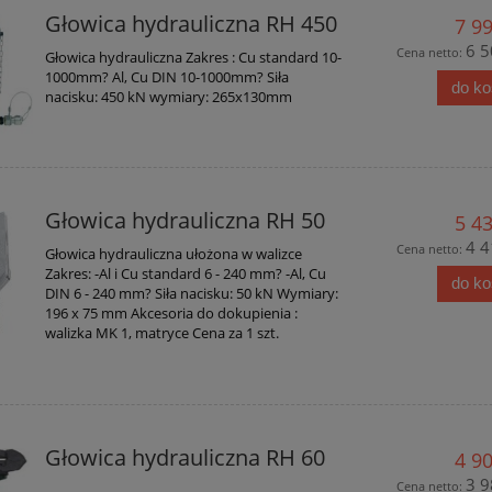
Głowica hydrauliczna RH 450
7 99
6 5
Cena netto:
Głowica hydrauliczna Zakres : Cu standard 10-
1000mm? Al, Cu DIN 10-1000mm? Siła
do k
nacisku: 450 kN wymiary: 265x130mm
Głowica hydrauliczna RH 50
5 43
4 4
Cena netto:
Głowica hydrauliczna ułożona w walizce
Zakres: -Al i Cu standard 6 - 240 mm? -Al, Cu
do k
DIN 6 - 240 mm? Siła nacisku: 50 kN Wymiary:
196 x 75 mm Akcesoria do dokupienia :
walizka MK 1, matryce Cena za 1 szt.
Głowica hydrauliczna RH 60
4 90
3 9
Cena netto: