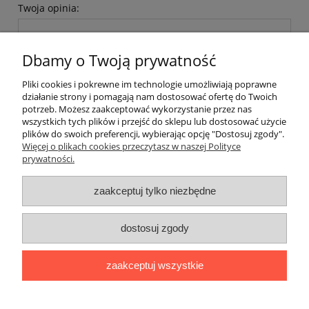
Twoja opinia:
Dbamy o Twoją prywatność
Pliki cookies i pokrewne im technologie umożliwiają poprawne
działanie strony i pomagają nam dostosować ofertę do Twoich
wyślij
potrzeb. Możesz zaakceptować wykorzystanie przez nas
wszystkich tych plików i przejść do sklepu lub dostosować użycie
plików do swoich preferencji, wybierając opcję "Dostosuj zgody".
Więcej o plikach cookies przeczytasz w naszej Polityce
prywatności.
O nas / kontakt
Koszt wysyłki
Inteligentny dom ( POCKET HOME )
zaakceptuj tylko niezbędne
Promocje i transport gratis
Automatyka NOVATEK
dostosuj zgody
Regulaminy
Polityka prywatności
Zwroty i reklamacje
Blog
zaakceptuj wszystkie
Promocyjne Ceny
|
Wiklinowa 24, 21-010 Łęczna (woj. lubelskie)
|
NIP: 7131043456
|
Tel.:
814 627 608
|
e-mail:
minma@op.pl