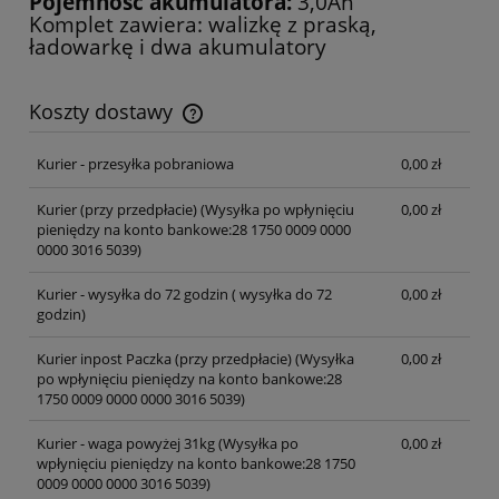
Pojemność akumulatora:
3,0Ah
Komplet zawiera: walizkę z praską,
ładowarkę i dwa akumulatory
Koszty dostawy
Cena nie zawiera ewentualnych kosztów płatności
Kurier - przesyłka pobraniowa
0,00 zł
Kurier (przy przedpłacie)
(Wysyłka po wpłynięciu
0,00 zł
pieniędzy na konto bankowe:28 1750 0009 0000
0000 3016 5039)
Kurier - wysyłka do 72 godzin
( wysyłka do 72
0,00 zł
godzin)
Kurier inpost Paczka (przy przedpłacie)
(Wysyłka
0,00 zł
po wpłynięciu pieniędzy na konto bankowe:28
1750 0009 0000 0000 3016 5039)
Kurier - waga powyżej 31kg
(Wysyłka po
0,00 zł
wpłynięciu pieniędzy na konto bankowe:28 1750
0009 0000 0000 3016 5039)