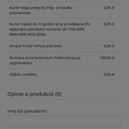
Kurier waga powyżej 31kg - przesyłka
0,00 zł
pobraniowa
Kurier Inpost do 72 godzin przy przedpłacie
(Po
0,00 zł
wpłynięciu pieniędzy na konto 28 1750 0009
0000 0000 3016 5039)
Shoper Kurier InPost pobranie
0,00 zł
dostawa poza terytorium Polski (opcja po
100,00 zł
uzgodnieniu)
Odbiór osobisty
0,00 zł
Opinie o produkcie (0)
Imię lub pseudonim: