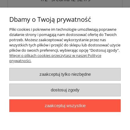
409,41 zł
Dbamy o Twoją prywatność
332,85 zł
Cena netto:
Pliki cookies i pokrewne im technologie umożliwiają poprawne
działanie strony i pomagają nam dostosować ofertę do Twoich
do koszyka
potrzeb. Możesz zaakceptować wykorzystanie przez nas
wszystkich tych plików i przejść do sklepu lub dostosować użycie
plików do swoich preferencji, wybierając opcję "Dostosuj zgody".
Więcej o plikach cookies przeczytasz w naszej Polityce
prywatności.
O nas / kontakt
Koszt wysyłki
Inteligentny dom ( POCKET HOME )
zaakceptuj tylko niezbędne
Promocje i transport gratis
Automatyka NOVATEK
dostosuj zgody
Regulaminy
Polityka prywatności
Zwroty i reklamacje
Blog
zaakceptuj wszystkie
Promocyjne Ceny
|
Wiklinowa 24, 21-010 Łęczna (woj. lubelskie)
|
NIP: 7131043456
|
Tel.:
814 627 608
|
e-mail:
minma@op.pl
pokaż pełną wersję strony