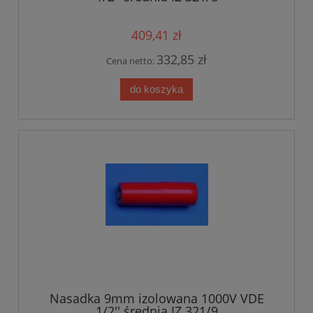
409,41 zł
332,85 zł
Cena netto:
do koszyka
Nasadka 9mm izolowana 1000V VDE
1/2'' średnia IZ 321/9