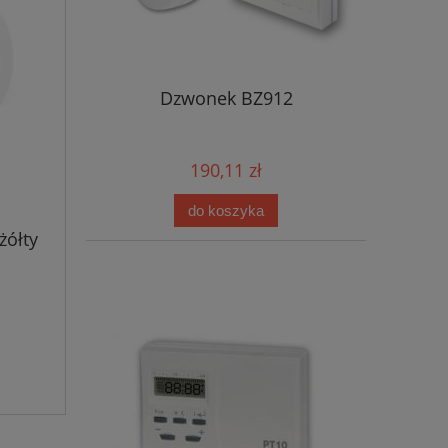
Dzwonek BZ912
190,11 zł
do koszyka
żółty