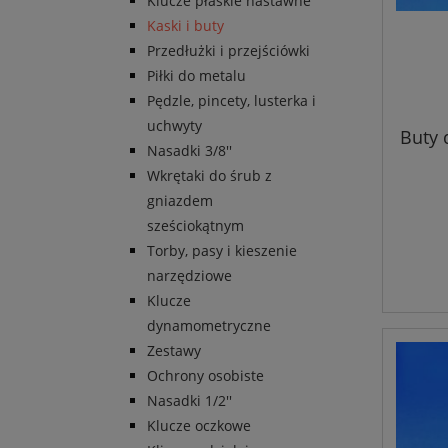
Klucze płaskie nastawne
Kaski i buty
Przedłużki i przejściówki
Piłki do metalu
Pędzle, pincety, lusterka i
uchwyty
Buty 
Nasadki 3/8''
Wkrętaki do śrub z
gniazdem
sześciokątnym
Torby, pasy i kieszenie
narzędziowe
Klucze
dynamometryczne
Zestawy
Ochrony osobiste
Nasadki 1/2''
Klucze oczkowe