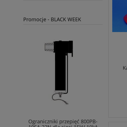
Promocje - BLACK WEEK
K
Ograniczniki przepięć 800PB-
10SA-22N dla sieci 15kV 10kA