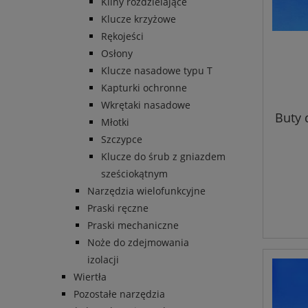
Kliny rozdzielające
Klucze krzyżowe
Rękojeści
Osłony
Klucze nasadowe typu T
Kapturki ochronne
Wkrętaki nasadowe
Buty 
Młotki
Szczypce
Klucze do śrub z gniazdem
sześciokątnym
Narzędzia wielofunkcyjne
Praski ręczne
Praski mechaniczne
Noże do zdejmowania
izolacji
Wiertła
Pozostałe narzędzia