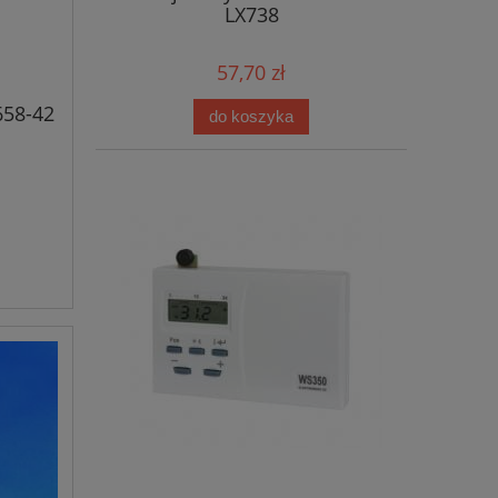
LX738
57,70 zł
658-42
do koszyka