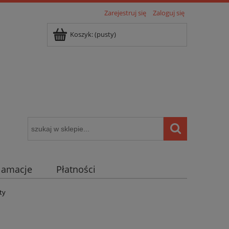
Zarejestruj się
Zaloguj się
Koszyk:
(pusty)
klamacje
Płatności
igentny dom ( POCKET HOME )
uty