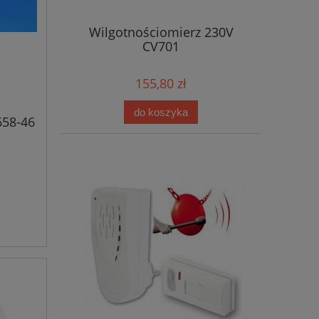
Wilgotnościomierz 230V
CV701
155,80 zł
do koszyka
658-46