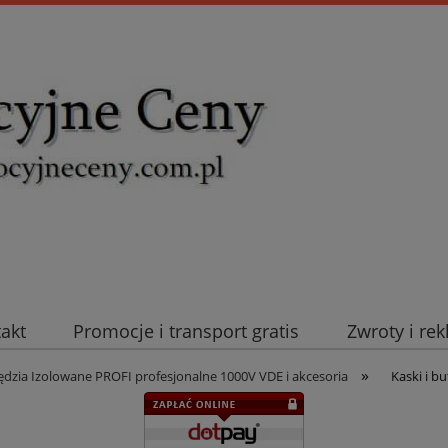
takt
Promocje i transport gratis
Zwroty i re
»
uromold Nexans
Automatyka NOVATEK
Intel
ędzia Izolowane PROFI profesjonalne 1000V VDE i akcesoria
Kaski i b