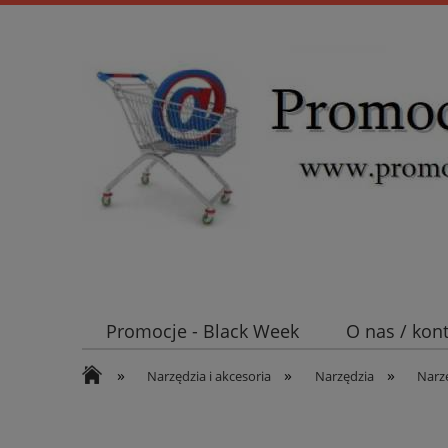
Promocje - Black Week
O nas / kon
»
»
»
Koszt wysyłki
Mufy i głowice SN E
Narzędzia i akcesoria
Narzędzia
Narz