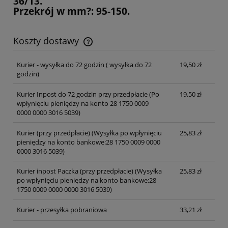
36/13.
Przekrój w mm?: 95-150.
Koszty dostawy
Cena nie zawiera ewentualnych kosztów płatności
Kurier - wysyłka do 72 godzin
( wysyłka do 72
19,50 zł
godzin)
Kurier Inpost do 72 godzin przy przedpłacie
(Po
19,50 zł
wpłynięciu pieniędzy na konto 28 1750 0009
0000 0000 3016 5039)
Kurier (przy przedpłacie)
(Wysyłka po wpłynięciu
25,83 zł
pieniędzy na konto bankowe:28 1750 0009 0000
0000 3016 5039)
Kurier inpost Paczka (przy przedpłacie)
(Wysyłka
25,83 zł
po wpłynięciu pieniędzy na konto bankowe:28
1750 0009 0000 0000 3016 5039)
Kurier - przesyłka pobraniowa
33,21 zł