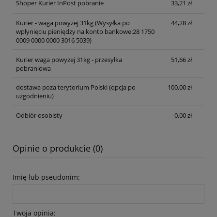
Shoper Kurier InPost pobranie
33,21 zł
Kurier - waga powyżej 31kg
(Wysyłka po
44,28 zł
wpłynięciu pieniędzy na konto bankowe:28 1750
0009 0000 0000 3016 5039)
Kurier waga powyżej 31kg - przesyłka
51,66 zł
pobraniowa
dostawa poza terytorium Polski (opcja po
100,00 zł
uzgodnieniu)
Odbiór osobisty
0,00 zł
Opinie o produkcie (0)
Imię lub pseudonim:
Twoja opinia: