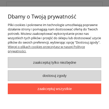
Dbamy o Twoją prywatność
Pliki cookies i pokrewne im technologie umożliwiają poprawne
działanie strony i pomagają nam dostosować ofertę do Twoich
wyślij
potrzeb. Możesz zaakceptować wykorzystanie przez nas
wszystkich tych plików i przejść do sklepu lub dostosować użycie
plików do swoich preferencji, wybierając opcję "Dostosuj zgody".
Więcej o plikach cookies przeczytasz w naszej Polityce
prywatności.
O nas / kontakt
Koszt wysyłki
Inteligentny dom ( POCKET HOME )
zaakceptuj tylko niezbędne
Promocje i transport gratis
Automatyka NOVATEK
dostosuj zgody
Regulaminy
Polityka prywatności
Zwroty i reklamacje
Blog
zaakceptuj wszystkie
Promocyjne Ceny
|
Wiklinowa 24, 21-010 Łęczna (woj. lubelskie)
|
NIP: 7131043456
|
Tel.:
814 627 608
|
e-mail:
minma@op.pl
pokaż pełną wersję strony