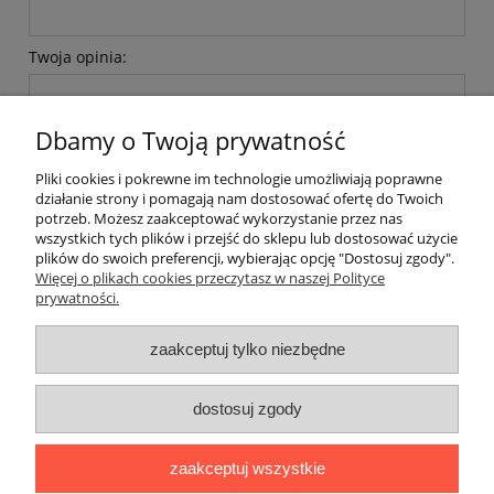
Twoja opinia:
Dbamy o Twoją prywatność
Pliki cookies i pokrewne im technologie umożliwiają poprawne
działanie strony i pomagają nam dostosować ofertę do Twoich
wyślij
potrzeb. Możesz zaakceptować wykorzystanie przez nas
wszystkich tych plików i przejść do sklepu lub dostosować użycie
plików do swoich preferencji, wybierając opcję "Dostosuj zgody".
Więcej o plikach cookies przeczytasz w naszej Polityce
prywatności.
O nas / kontakt
Koszt wysyłki
Inteligentny dom ( POCKET HOME )
zaakceptuj tylko niezbędne
Promocje i transport gratis
Automatyka NOVATEK
dostosuj zgody
Regulaminy
Polityka prywatności
Zwroty i reklamacje
Blog
zaakceptuj wszystkie