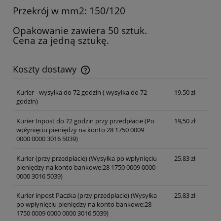
Przekrój w mm2: 150/120
Opakowanie zawiera 50 sztuk.
Cena za jedną sztukę.
Koszty dostawy
Cena nie zawiera ewentualnych kosztów płatności
Kurier - wysyłka do 72 godzin
( wysyłka do 72
19,50 zł
godzin)
Kurier Inpost do 72 godzin przy przedpłacie
(Po
19,50 zł
wpłynięciu pieniędzy na konto 28 1750 0009
0000 0000 3016 5039)
Kurier (przy przedpłacie)
(Wysyłka po wpłynięciu
25,83 zł
pieniędzy na konto bankowe:28 1750 0009 0000
0000 3016 5039)
Kurier inpost Paczka (przy przedpłacie)
(Wysyłka
25,83 zł
po wpłynięciu pieniędzy na konto bankowe:28
1750 0009 0000 0000 3016 5039)