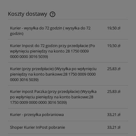
Koszty dostawy
Cena nie zawiera ewentualnych kosztów płatności
Kurier - wysyłka do 72 godzin
( wysyłka do 72
19,50 zł
godzin)
Kurier Inpost do 72 godzin przy przedpłacie
(Po
19,50 zł
wpłynięciu pieniędzy na konto 28 1750 0009
0000 0000 3016 5039)
Kurier (przy przedpłacie)
(Wysyłka po wpłynięciu
25,83 zł
pieniędzy na konto bankowe:28 1750 0009 0000
0000 3016 5039)
Kurier inpost Paczka (przy przedpłacie)
(Wysyłka
25,83 zł
po wpłynięciu pieniędzy na konto bankowe:28
1750 0009 0000 0000 3016 5039)
Kurier - przesyłka pobraniowa
33,21 zł
Shoper Kurier InPost pobranie
33,21 zł