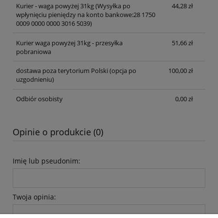
Kurier - waga powyżej 31kg
(Wysyłka po
44,28 zł
wpłynięciu pieniędzy na konto bankowe:28 1750
0009 0000 0000 3016 5039)
Kurier waga powyżej 31kg - przesyłka
51,66 zł
pobraniowa
dostawa poza terytorium Polski (opcja po
100,00 zł
uzgodnieniu)
Odbiór osobisty
0,00 zł
Opinie o produkcie (0)
Imię lub pseudonim:
Twoja opinia: