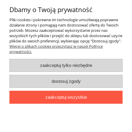
Dbamy o Twoją prywatność
Pliki cookies i pokrewne im technologie umożliwiają poprawne
działanie strony i pomagają nam dostosować ofertę do Twoich
wyślij
potrzeb. Możesz zaakceptować wykorzystanie przez nas
wszystkich tych plików i przejść do sklepu lub dostosować użycie
plików do swoich preferencji, wybierając opcję "Dostosuj zgody".
Więcej o plikach cookies przeczytasz w naszej Polityce
prywatności.
O nas / kontakt
Koszt wysyłki
Inteligentny dom ( POCKET HOME )
zaakceptuj tylko niezbędne
Promocje i transport gratis
Automatyka NOVATEK
dostosuj zgody
Regulaminy
Polityka prywatności
Zwroty i reklamacje
Blog
zaakceptuj wszystkie
Promocyjne Ceny
|
Wiklinowa 24, 21-010 Łęczna (woj. lubelskie)
|
NIP: 7131043456
|
Tel.:
814 627 608
|
e-mail:
minma@op.pl
pokaż pełną wersję strony
Sklep internetowy Shoper.pl