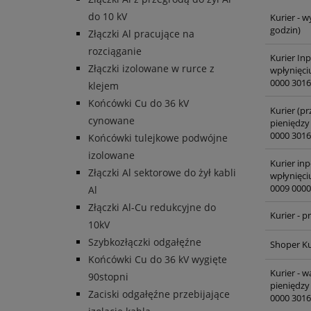
do 10 kV
Kurier - w
godzin)
Złączki Al pracujące na
rozciąganie
Kurier In
Złączki izolowane w rurce z
wpłynięci
0000 3016
klejem
Końcówki Cu do 36 kV
Kurier (pr
cynowane
pieniędzy
0000 3016
Końcówki tulejkowe podwójne
izolowane
Kurier inp
Złączki Al sektorowe do żył kabli
wpłynięci
0009 0000
Al
Złączki Al-Cu redukcyjne do
Kurier - 
10kV
Szybkozłączki odgałęźne
Shoper Ku
Końcówki Cu do 36 kV wygięte
Kurier - 
90stopni
pieniędzy
Zaciski odgałęźne przebijające
0000 3016