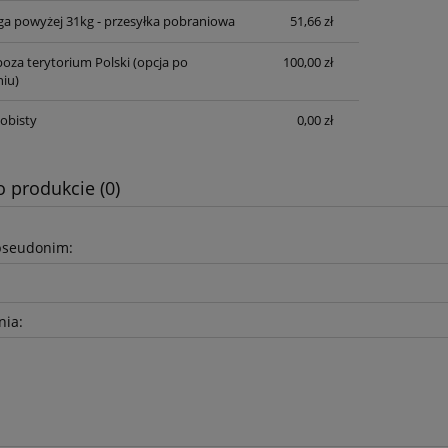
ga powyżej 31kg - przesyłka pobraniowa
51,66 zł
oza terytorium Polski (opcja po
100,00 zł
iu)
obisty
0,00 zł
o produkcie (0)
pseudonim:
nia: