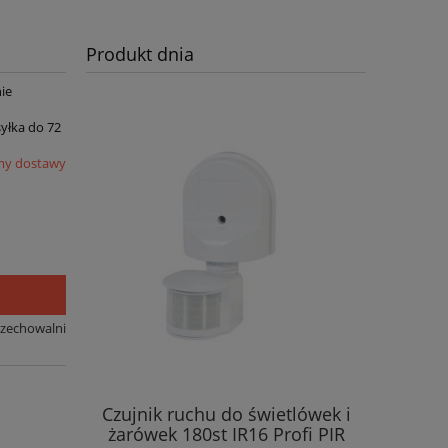
Produkt dnia
ie
syłka do 72
my dostawy
rzechowalni
Czujnik ruchu do świetlówek i
żarówek 180st IR16 Profi PIR