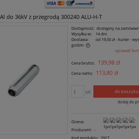
 Al do 36kV z przegrodą 300240 ALU-H-T
Dostępność:
dostępny na zamówien
Wysyłka w:
14 dni
Dostawa:
od 19,50 zł
- Kurier - wy
godzin
sprawdź for
Cena nie zawiera ewentualnych kosztów
139,98 zł
Cena brutto:
płatności
113,80 zł
Cena netto:
do koszyka
szt.
dodaj do p
Ocena:
Producent:
-
Kod produktu:
2917