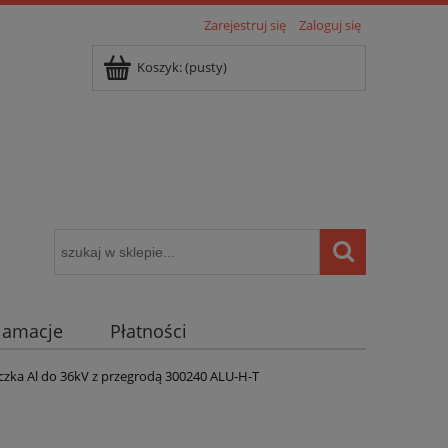
Zarejestruj się
Zaloguj się
Koszyk:
(pusty)
klamacje
Płatności
igentny dom ( POCKET HOME )
czka Al do 36kV z przegrodą 300240 ALU-H-T