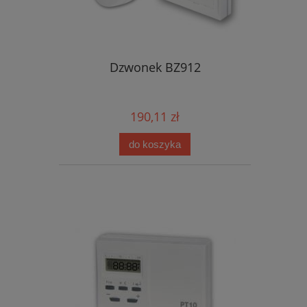
Dzwonek BZ912
190,11 zł
do koszyka