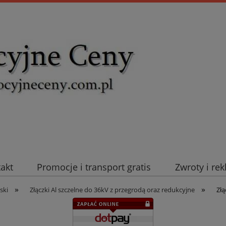
takt
Promocje i transport gratis
Zwroty i re
»
»
uromold Nexans
Automatyka NOVATEK
Intel
ski
Złączki Al szczelne do 36kV z przegrodą oraz redukcyjne
Złą