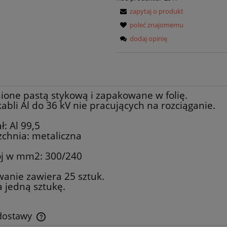
zapytaj o produkt
poleć znajomemu
dodaj opinię
ione pastą stykową i zapakowane w folię.
kabli Al do 36 kV nie pracujących na rozciąganie.
ł: Al 99,5
zchnia: metaliczna
ój w mm2: 300/240
anie zawiera 25 sztuk.
 jedną sztukę.
 dostawy