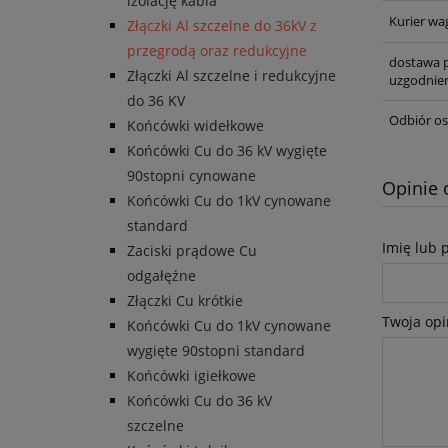
izolację kabla
Kurier wa
Złączki Al szczelne do 36kV z
przegrodą oraz redukcyjne
dostawa p
Złączki Al szczelne i redukcyjne
uzgodnien
do 36 KV
Odbiór os
Końcówki widełkowe
Końcówki Cu do 36 kV wygięte
90stopni cynowane
Opinie 
Końcówki Cu do 1kV cynowane
standard
Imię lub 
Zaciski prądowe Cu
odgałęźne
Złączki Cu krótkie
Twoja opi
Końcówki Cu do 1kV cynowane
wygięte 90stopni standard
Końcówki igiełkowe
Końcówki Cu do 36 kV
szczelne