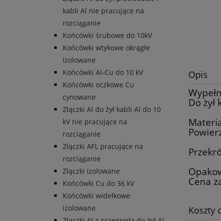
kabli Al nie pracujące na
rozciąganie
Końcówki śrubowe do 10kV
Końcówki wtykowe okrągłe
izolowane
Końcówki Al-Cu do 10 kV
Opis
Końcówki oczkowe Cu
Wypełn
cynowane
Do żył 
Złączki Al do żył kabli Al do 10
Materia
kV nie pracujące na
Powier
rozciąganie
Złączki AFL pracujące na
Przekr
rozciąganie
Opakow
Złączki izolowane
Cena za
Końcówki Cu do 36 kV
Końcówki widełkowe
izolowane
Koszty
Złączki Al z przegrodą do żył Al