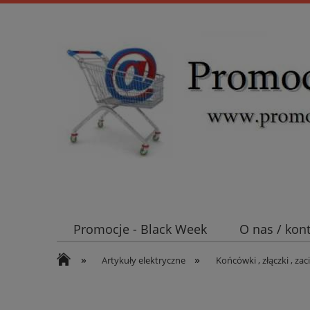
Promocje - Black Week
O nas / kon
»
»
Koszt wysyłki
Mufy i głowice SN E
Artykuły elektryczne
Końcówki , złączki , zaci