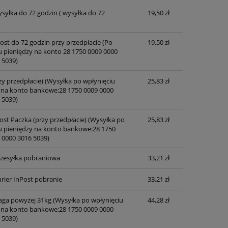
ysyłka do 72 godzin
( wysyłka do 72
19,50 zł
Cena nie zawiera ewentualnych kosztów
płatności
post do 72 godzin przy przedpłacie
(Po
19,50 zł
u pieniędzy na konto 28 1750 0009 0000
 5039)
zy przedpłacie)
(Wysyłka po wpłynięciu
25,83 zł
 na konto bankowe:28 1750 0009 0000
 5039)
ost Paczka (przy przedpłacie)
(Wysyłka po
25,83 zł
u pieniędzy na konto bankowe:28 1750
 0000 3016 5039)
przesyłka pobraniowa
33,21 zł
rier InPost pobranie
33,21 zł
waga powyżej 31kg
(Wysyłka po wpłynięciu
44,28 zł
 na konto bankowe:28 1750 0009 0000
 5039)