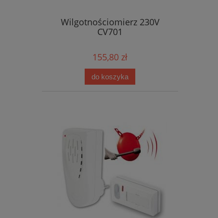
Wilgotnościomierz 230V
CV701
155,80 zł
do koszyka