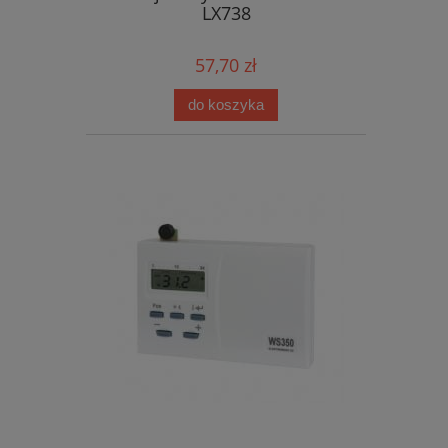
LX738
57,70 zł
do koszyka