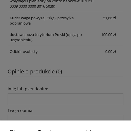
wpłynięciu pieniędzy na konto bankowe:28 1750
0009 0000 0000 3016 5039)
Kurier waga powyżej 31kg - przesyłka
51,66 zł
pobraniowa
dostawa poza terytorium Polski (opcja po
100,00 zł
uzgodnieniu)
Odbiór osobisty
0,00 zł
Opinie o produkcie (0)
Imię lub pseudonim:
Twoja opinia: