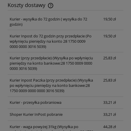
Koszty dostawy
Cena nie zawiera ewentualnych kosztów płatności
Kurier - wysyłka do 72 godzin
( wysyłka do 72
19,50 zł
godzin)
Kurier Inpost do 72 godzin przy przedpłacie
(Po
19,50 zł
wpłynięciu pieniędzy na konto 28 1750 0009
0000 0000 3016 5039)
Kurier (przy przedpłacie)
(Wysyłka po wpłynięciu
25,83 zł
pieniędzy na konto bankowe:28 1750 0009 0000
0000 3016 5039)
Kurier inpost Paczka (przy przedpłacie)
(Wysyłka
25,83 zł
po wpłynięciu pieniędzy na konto bankowe:28
1750 0009 0000 0000 3016 5039)
Kurier - przesyłka pobraniowa
33,21 zł
Shoper Kurier InPost pobranie
33,21 zł
Kurier - waga powyżej 31kg
(Wysyłka po
44,28 zł