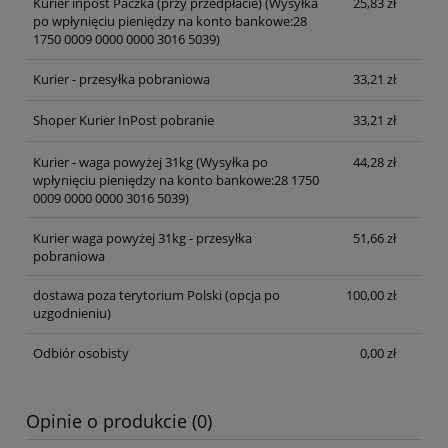
Kurier inpost Paczka (przy przedpłacie)
(Wysyłka
25,83 zł
po wpłynięciu pieniędzy na konto bankowe:28
1750 0009 0000 0000 3016 5039)
Kurier - przesyłka pobraniowa
33,21 zł
Shoper Kurier InPost pobranie
33,21 zł
Kurier - waga powyżej 31kg
(Wysyłka po
44,28 zł
wpłynięciu pieniędzy na konto bankowe:28 1750
0009 0000 0000 3016 5039)
Kurier waga powyżej 31kg - przesyłka
51,66 zł
pobraniowa
dostawa poza terytorium Polski (opcja po
100,00 zł
uzgodnieniu)
Odbiór osobisty
0,00 zł
Opinie o produkcie (0)