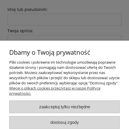
Imię lub pseudonim:
Twoja opinia:
Dbamy o Twoją prywatność
Pliki cookies i pokrewne im technologie umożliwiają poprawne
działanie strony i pomagają nam dostosować ofertę do Twoich
potrzeb. Możesz zaakceptować wykorzystanie przez nas
wyślij
wszystkich tych plików i przejść do sklepu lub dostosować użycie
plików do swoich preferencji, wybierając opcję "Dostosuj zgody".
Więcej o plikach cookies przeczytasz w naszej Polityce
prywatności.
O nas / kontakt
Koszt wysyłki
Inteligentny dom ( POCKET HOME )
zaakceptuj tylko niezbędne
Promocje i transport gratis
Automatyka NOVATEK
dostosuj zgody
Regulaminy
Polityka prywatności
Zwroty i reklamacje