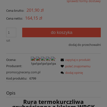
sprawdź formy dostawy
Cena nie zawiera ewentualnych kosztów płatności
201,90 zł
Cena brutto:
164,15 zł
Cena netto:
do koszyka
szt
dodaj do przechowalni
Ocena:
zapytaj o produkt
Producent:
poleć znajomemu
promocyjneceny.com.pl
dodaj opinię
Kod produktu:
6799
Opis
Rura termokurczliwa
grubościenna z klejem WRGK