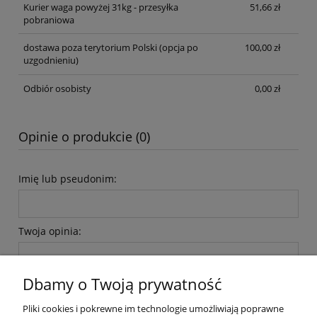
Kurier waga powyżej 31kg - przesyłka
51,66 zł
pobraniowa
dostawa poza terytorium Polski (opcja po
100,00 zł
uzgodnieniu)
Odbiór osobisty
0,00 zł
Opinie o produkcie (0)
Imię lub pseudonim:
Twoja opinia:
Dbamy o Twoją prywatność
Pliki cookies i pokrewne im technologie umożliwiają poprawne