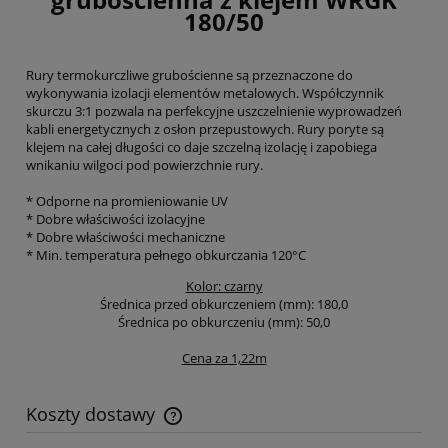
180/50
Rury termokurczliwe grubościenne są przeznaczone do
wykonywania izolacji elementów metalowych. Współczynnik
skurczu 3:1 pozwala na perfekcyjne uszczelnienie wyprowadzeń
kabli energetycznych z osłon przepustowych. Rury poryte są
klejem na całej długości co daje szczelną izolację i zapobiega
wnikaniu wilgoci pod powierzchnie rury.
* Odporne na promieniowanie UV
* Dobre właściwości izolacyjne
* Dobre właściwości mechaniczne
* Min. temperatura pełnego obkurczania 120°C
Kolor: czarny
Średnica przed obkurczeniem (mm): 180,0
Średnica po obkurczeniu (mm): 50,0
Cena za 1,22m
Koszty dostawy
Cena nie zawiera ewentualnych kosztów płatności