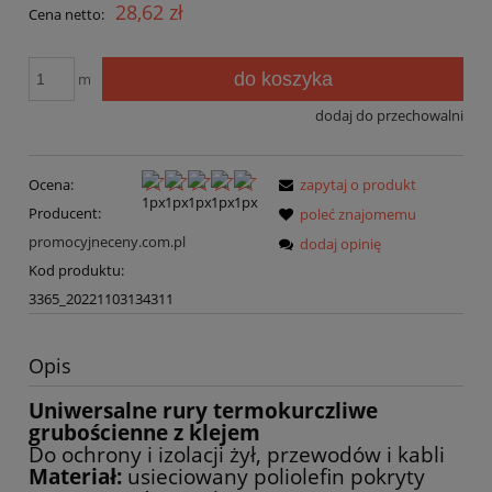
28,62 zł
Cena netto:
do koszyka
m
dodaj do przechowalni
Ocena:
zapytaj o produkt
Producent:
poleć znajomemu
promocyjneceny.com.pl
dodaj opinię
Kod produktu:
3365_20221103134311
Opis
Uniwersalne rury termokurczliwe
grubościenne z klejem
Do ochrony i izolacji żył, przewodów i kabli
Materiał:
usieciowany poliolefin pokryty