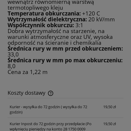
wewnątrz równomierną warstwą
termotopliwego kleju
Temperatura obkurczania:
+120 C
Wytrzymałość dielektryczna:
20 kV/mm
Współczynnik obkurczu:
3:1
Dobra wytrzymałość na starzenie, na
warunki atmosferyczne oraz UV, wysoka
odporność na ścieranie i chemikalia
Średnica rury w mm przed obkurczeniem:
33,0
Średnica rury w mm po max obkurczeniu:
8,0
Cena za 1,22 m
Koszty dostawy
Cena nie zawiera ewentualnych kosztów płatności
Kurier - wysyłka do 72 godzin
( wysyłka do 72
19,50 zł
godzin)
Kurier Inpost do 72 godzin przy przedpłacie
(Po
19,50 zł
wpłynięciu pieniędzy na konto 28 1750 0009