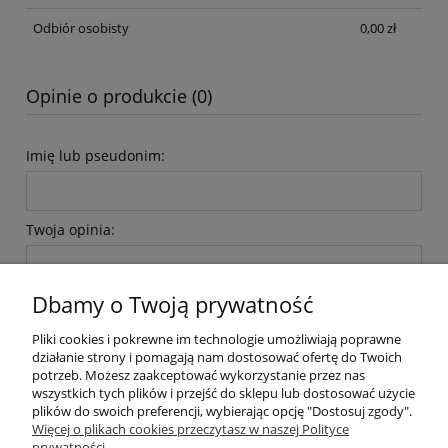
Odbiór osobisty
0,00 zł
Opinie o produkcie (0)
Imię lub pseudonim:
Twoja opinia:
Dbamy o Twoją prywatność
Pliki cookies i pokrewne im technologie umożliwiają poprawne
działanie strony i pomagają nam dostosować ofertę do Twoich
potrzeb. Możesz zaakceptować wykorzystanie przez nas
wyślij
wszystkich tych plików i przejść do sklepu lub dostosować użycie
plików do swoich preferencji, wybierając opcję "Dostosuj zgody".
Więcej o plikach cookies przeczytasz w naszej Polityce
prywatności.