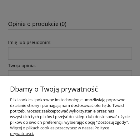
Opinie o produkcie (0)
Imię lub pseudonim:
Twoja opinia:
Dbamy o Twoją prywatność
Pliki cookies i pokrewne im technologie umożliwiają poprawne
działanie strony i pomagają nam dostosować ofertę do Twoich
potrzeb. Możesz zaakceptować wykorzystanie przez nas
wyślij
wszystkich tych plików i przejść do sklepu lub dostosować użycie
plików do swoich preferencji, wybierając opcję "Dostosuj zgody".
Więcej o plikach cookies przeczytasz w naszej Polityce
prywatności.
O nas / kontakt
Koszt wysyłki