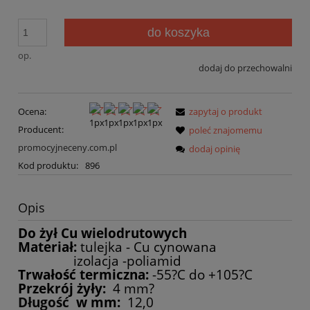
do koszyka
op.
dodaj do przechowalni
Ocena:
zapytaj o produkt
Producent:
poleć znajomemu
promocyjneceny.com.pl
dodaj opinię
Kod produktu:
896
Opis
Do żył Cu wielodrutowych
Materiał:
tulejka - Cu cynowana
izolacja -poliamid
Trwałość termiczna:
-55?C do +105?C
Przekrój żyły:
4 mm?
Długość
w mm:
12,0