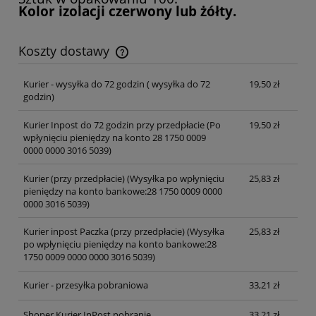
Kolor izolacji czerwony lub żółty.
Koszty dostawy
Cena nie zawiera ewentualnych kosztów płatności
Kurier - wysyłka do 72 godzin
( wysyłka do 72
19,50 zł
godzin)
Kurier Inpost do 72 godzin przy przedpłacie
(Po
19,50 zł
wpłynięciu pieniędzy na konto 28 1750 0009
0000 0000 3016 5039)
Kurier (przy przedpłacie)
(Wysyłka po wpłynięciu
25,83 zł
pieniędzy na konto bankowe:28 1750 0009 0000
0000 3016 5039)
Kurier inpost Paczka (przy przedpłacie)
(Wysyłka
25,83 zł
po wpłynięciu pieniędzy na konto bankowe:28
1750 0009 0000 0000 3016 5039)
Kurier - przesyłka pobraniowa
33,21 zł
Shoper Kurier InPost pobranie
33,21 zł