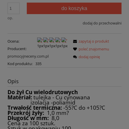
do koszyka
op.
dodaj do przechowalni
Ocena:
zapytaj o produkt
Producent:
poleć znajomemu
promocyjneceny.com.pl
dodaj opinię
Kod produktu:
335
Opis
Do żył Cu wielodrutowych
Materiał:
tulejka - Cu cynowana
izolacja -poliamid
Trwałość termiczna:
-55?C do +105?C
Przekrój żyły:
1,0 mm?
Długość
w mm:
8,0
Cena za 100 sztuk.
Sztuk w opakowaniu 100.