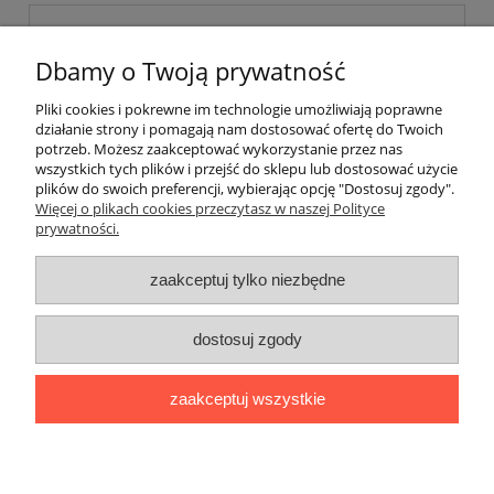
Dbamy o Twoją prywatność
Pliki cookies i pokrewne im technologie umożliwiają poprawne
działanie strony i pomagają nam dostosować ofertę do Twoich
wyślij
potrzeb. Możesz zaakceptować wykorzystanie przez nas
wszystkich tych plików i przejść do sklepu lub dostosować użycie
plików do swoich preferencji, wybierając opcję "Dostosuj zgody".
Więcej o plikach cookies przeczytasz w naszej Polityce
prywatności.
O nas / kontakt
Koszt wysyłki
Inteligentny dom ( POCKET HOME )
zaakceptuj tylko niezbędne
Promocje i transport gratis
Automatyka NOVATEK
dostosuj zgody
Regulaminy
Polityka prywatności
Zwroty i reklamacje
Blog
zaakceptuj wszystkie
Promocyjne Ceny
|
Wiklinowa 24, 21-010 Łęczna (woj. lubelskie)
|
NIP: 7131043456
|
Tel.:
814 627 608
|
e-mail:
minma@op.pl
pokaż pełną wersję strony