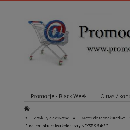
Promocje - Black Week
O nas / kon
Koszt wysyłki
Mufy i głowice SN E
»
»
Artykuły elektryczne
Materiały termokurczliwe
Rura termokurczliwa kolor szary NEXSB S 6,4/3,2