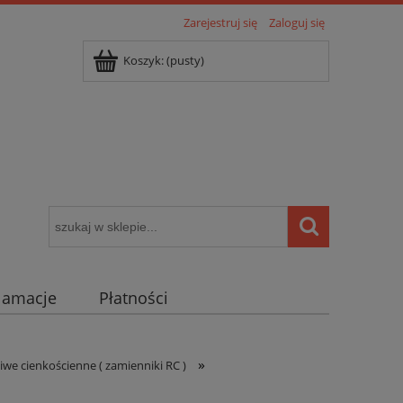
Zarejestruj się
Zaloguj się
Koszyk:
(pusty)
klamacje
Płatności
igentny dom ( POCKET HOME )
»
iwe cienkościenne ( zamienniki RC )