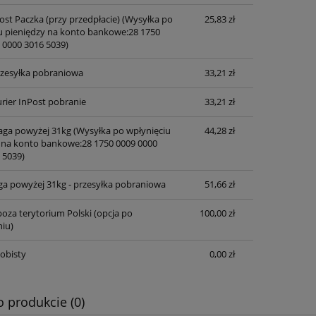
ost Paczka (przy przedpłacie)
(Wysyłka po
25,83 zł
u pieniędzy na konto bankowe:28 1750
 0000 3016 5039)
przesyłka pobraniowa
33,21 zł
rier InPost pobranie
33,21 zł
waga powyżej 31kg
(Wysyłka po wpłynięciu
44,28 zł
 na konto bankowe:28 1750 0009 0000
 5039)
ga powyżej 31kg - przesyłka pobraniowa
51,66 zł
oza terytorium Polski (opcja po
100,00 zł
iu)
obisty
0,00 zł
o produkcie (0)