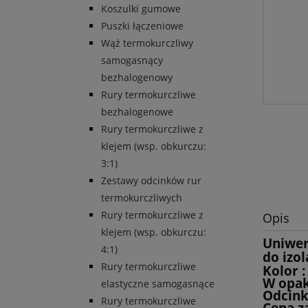
Koszulki gumowe
Puszki łączeniowe
Wąż termokurczliwy
samogasnący
bezhalogenowy
Rury termokurczliwe
bezhalogenowe
Rury termokurczliwe z
klejem (wsp. obkurczu:
3:1)
Zestawy odcinków rur
termokurczliwych
Rury termokurczliwe z
Opis
klejem (wsp. obkurczu:
Uniwer
4:1)
do izol
Rury termokurczliwe
Kolor :
W opa
elastyczne samogasnące
Odcink
Rury termokurczliwe
Cena z