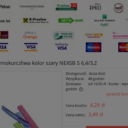
rmokurczliwa kolor szary NEXSB S 6,4/3,2
Dostępność:
duża ilość
Wysyłka w:
48 godzin
Dostawa:
od 19,50 zł
- Kurier - wy
godzin
sprawdź for
Cena nie zawiera ewentualnych kosztów
4,29 zł
Cena brutto:
płatności
3,49 zł
Cena netto: