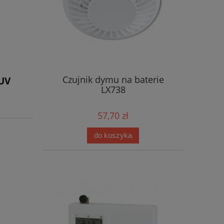
Czujnik dymu na baterie
 UV
LX738
57,70 zł
do koszyka