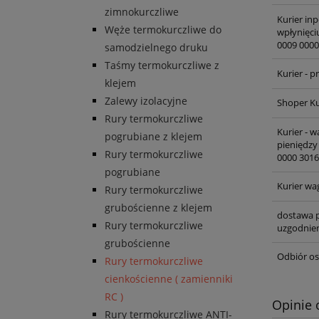
zimnokurczliwe
Kurier inp
Węże termokurczliwe do
wpłynięci
0009 0000
samodzielnego druku
Taśmy termokurczliwe z
Kurier - 
klejem
Zalewy izolacyjne
Shoper Ku
Rury termokurczliwe
Kurier - 
pogrubiane z klejem
pieniędzy
Rury termokurczliwe
0000 3016
pogrubiane
Kurier wa
Rury termokurczliwe
grubościenne z klejem
dostawa p
Rury termokurczliwe
uzgodnien
grubościenne
Odbiór os
Rury termokurczliwe
cienkościenne ( zamienniki
RC )
Opinie 
Rury termokurczliwe ANTI-