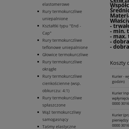
Współc
elastomerowe
Średni
Rury termokurczliwe
Materia
uniepalnione
Właści
- trwał
Kształtki typu "End -
- min.
Cap"
- max.
Rury termokurczliwe
- dobr
- dobr
teflonowe uniepalnione
Głowice termokurczliwe
Rury termokurczliwe
Koszty
okrągłe
Rury termokurczliwe
Kurier - w
godzin)
cienkościenne (wsp.
obkurczu: 4:1)
Kurier In
Rury termokurczliwe
wpłynięci
0000 3016
spłaszczone
Wąż termokurczliwy
Kurier (pr
samogasnący
pieniędzy
0000 3016
Taśmy elastyczne