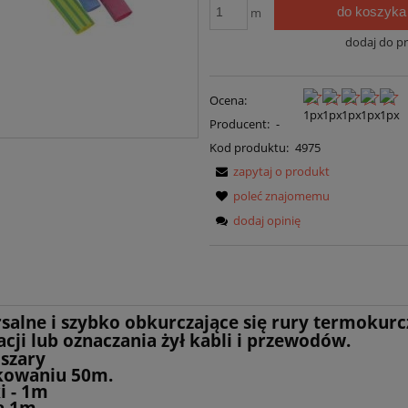
do koszyka
m
dodaj do p
Ocena:
Producent:
-
Kod produktu:
4975
zapytaj o produkt
poleć znajomemu
dodaj opinię
salne i szybko obkurczające się rury termokurc
acji lub oznaczania żył kabli i przewodów.
 szary
kowaniu 50m.
i - 1m
a 1m