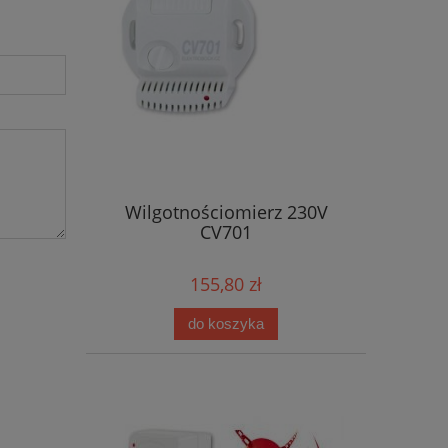
Wilgotnościomierz 230V
CV701
155,80 zł
do koszyka