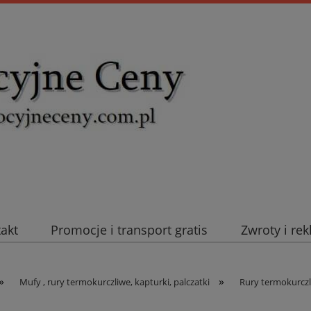
takt
Promocje i transport gratis
Zwroty i re
uromold Nexans
Automatyka NOVATEK
Intel
»
»
Mufy , rury termokurczliwe, kapturki, palczatki
Rury termokurczl