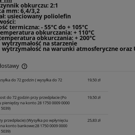
zynnik obkurczu: 2:1
ca mm: 6,4/3,2
ł: usieciowany poliolefin
wości:
ość termiczna: - 55°C do + 105°C
 temperatura obkurczania: + 110°C
 temperatura obkurczania: + 200°C
a wytrzymałość na starzenie
a wytrzymałość na warunki atmosferyczne oraz
 dostawy
ysyłka do 72 godzin
( wysyłka do 72
19,50 zł
Cena nie zawiera ewentualnych kosztów
płatności
post do 72 godzin przy przedpłacie
(Po
19,50 zł
u pieniędzy na konto 28 1750 0009 0000
 5039)
zy przedpłacie)
(Wysyłka po wpłynięciu
25,83 zł
 na konto bankowe:28 1750 0009 0000
 5039)