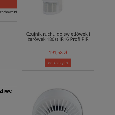
rzechowalni
Czujnik ruchu do świetlówek i
żarówek 180st IR16 Profi PIR
191,58 zł
do koszyka
zliwe