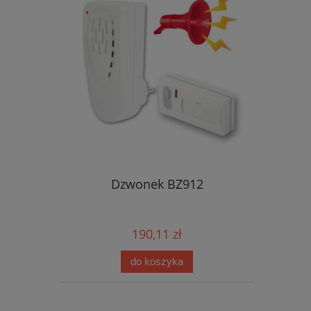
Dzwonek BZ912
190,11 zł
do koszyka