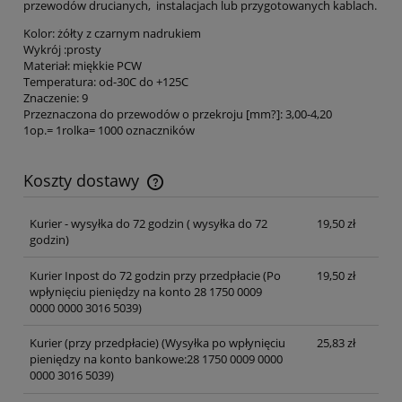
przewodów drucianych, instalacjach lub przygotowanych kablach.
Kolor: żółty z czarnym nadrukiem
Wykrój :prosty
Materiał: miękkie PCW
Temperatura: od-30C do +125C
Znaczenie: 9
Przeznaczona do przewodów o przekroju [mm?]: 3,00-4,20
1op.= 1rolka= 1000 oznaczników
Koszty dostawy
Cena nie zawiera ewentualnych kosztów płatności
Kurier - wysyłka do 72 godzin
( wysyłka do 72
19,50 zł
godzin)
Kurier Inpost do 72 godzin przy przedpłacie
(Po
19,50 zł
wpłynięciu pieniędzy na konto 28 1750 0009
0000 0000 3016 5039)
Kurier (przy przedpłacie)
(Wysyłka po wpłynięciu
25,83 zł
pieniędzy na konto bankowe:28 1750 0009 0000
0000 3016 5039)