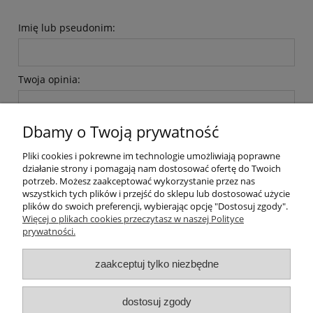
Imię lub pseudonim:
Twoja opinia:
Dbamy o Twoją prywatność
Pliki cookies i pokrewne im technologie umożliwiają poprawne
działanie strony i pomagają nam dostosować ofertę do Twoich
potrzeb. Możesz zaakceptować wykorzystanie przez nas
wyślij
wszystkich tych plików i przejść do sklepu lub dostosować użycie
plików do swoich preferencji, wybierając opcję "Dostosuj zgody".
Więcej o plikach cookies przeczytasz w naszej Polityce
prywatności.
O nas / kontakt
Koszt wysyłki
Inteligentny dom ( POCKET HOME )
zaakceptuj tylko niezbędne
Promocje i transport gratis
Automatyka NOVATEK
dostosuj zgody
Regulaminy
Polityka prywatności
Zwroty i reklamacje