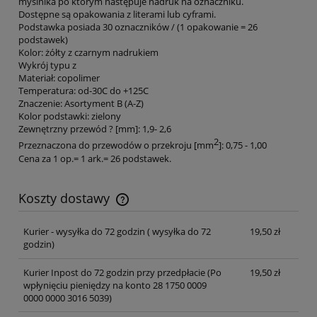
myślnika po którym następuje nadruk na oznaczniku.
Dostępne są opakowania z literami lub cyframi.
Podstawka posiada 30 oznaczników / (1 opakowanie = 26
podstawek)
Kolor: żółty z czarnym nadrukiem
Wykrój typu z
Materiał: copolimer
Temperatura: od-30C do +125C
Znaczenie: Asortyment B (A-Z)
Kolor podstawki: zielony
Zewnętrzny przewód ? [mm]: 1,9- 2,6
2
Przeznaczona do przewodów o przekroju [mm
]: 0,75 - 1,00
Cena za 1 op.= 1 ark.= 26 podstawek.
Koszty dostawy
Cena nie zawiera ewentualnych kosztów płatności
Kurier - wysyłka do 72 godzin
( wysyłka do 72
19,50 zł
godzin)
Kurier Inpost do 72 godzin przy przedpłacie
(Po
19,50 zł
wpłynięciu pieniędzy na konto 28 1750 0009
0000 0000 3016 5039)