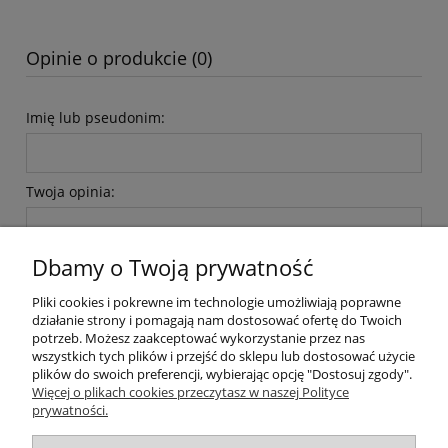
Opinie o produkcie (0)
Imię lub pseudonim:
Twoja opinia:
Dbamy o Twoją prywatność
Pliki cookies i pokrewne im technologie umożliwiają poprawne
działanie strony i pomagają nam dostosować ofertę do Twoich
wyślij
potrzeb. Możesz zaakceptować wykorzystanie przez nas
wszystkich tych plików i przejść do sklepu lub dostosować użycie
plików do swoich preferencji, wybierając opcję "Dostosuj zgody".
Więcej o plikach cookies przeczytasz w naszej Polityce
prywatności.
O nas / kontakt
Koszt wysyłki