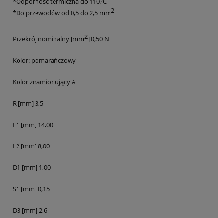
*Odporność termiczna do 110?C
2
*Do przewodów od 0,5 do 2,5 mm
2
Przekrój nominalny [mm
] 0,50 N
Kolor: pomarańczowy
Kolor znamionujący A
R [mm] 3,5
L1 [mm] 14,00
L2 [mm] 8,00
D1 [mm] 1,00
S1 [mm] 0,15
D3 [mm] 2,6