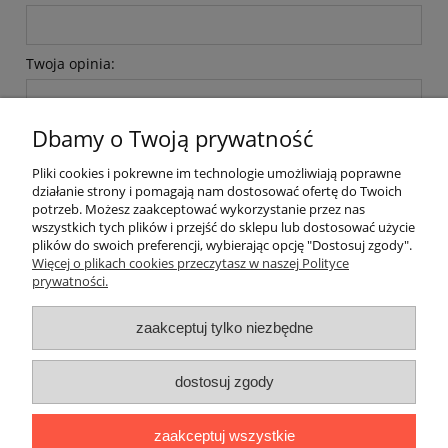
Twoja opinia:
Dbamy o Twoją prywatność
Pliki cookies i pokrewne im technologie umożliwiają poprawne
działanie strony i pomagają nam dostosować ofertę do Twoich
wyślij
potrzeb. Możesz zaakceptować wykorzystanie przez nas
wszystkich tych plików i przejść do sklepu lub dostosować użycie
plików do swoich preferencji, wybierając opcję "Dostosuj zgody".
Więcej o plikach cookies przeczytasz w naszej Polityce
prywatności.
O nas / kontakt
Koszt wysyłki
Inteligentny dom ( POCKET HOME )
zaakceptuj tylko niezbędne
Promocje i transport gratis
Automatyka NOVATEK
dostosuj zgody
Regulaminy
Polityka prywatności
Zwroty i reklamacje
Blog
zaakceptuj wszystkie