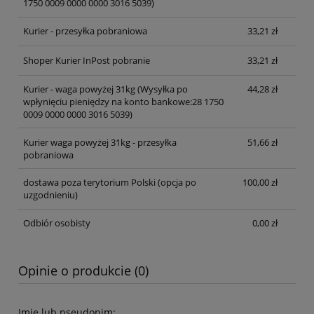
1750 0009 0000 0000 3016 5039)
Kurier - przesyłka pobraniowa
33,21 zł
Shoper Kurier InPost pobranie
33,21 zł
Kurier - waga powyżej 31kg
(Wysyłka po
44,28 zł
wpłynięciu pieniędzy na konto bankowe:28 1750
0009 0000 0000 3016 5039)
Kurier waga powyżej 31kg - przesyłka
51,66 zł
pobraniowa
dostawa poza terytorium Polski (opcja po
100,00 zł
uzgodnieniu)
Odbiór osobisty
0,00 zł
Opinie o produkcie (0)
Imię lub pseudonim: