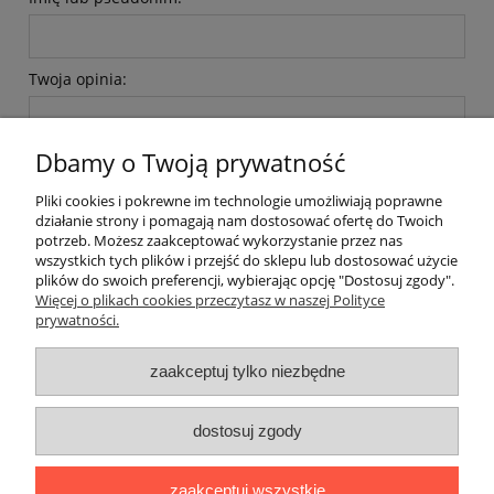
Twoja opinia:
Dbamy o Twoją prywatność
Pliki cookies i pokrewne im technologie umożliwiają poprawne
działanie strony i pomagają nam dostosować ofertę do Twoich
wyślij
potrzeb. Możesz zaakceptować wykorzystanie przez nas
wszystkich tych plików i przejść do sklepu lub dostosować użycie
plików do swoich preferencji, wybierając opcję "Dostosuj zgody".
Więcej o plikach cookies przeczytasz w naszej Polityce
prywatności.
O nas / kontakt
Koszt wysyłki
Inteligentny dom ( POCKET HOME )
zaakceptuj tylko niezbędne
Promocje i transport gratis
Automatyka NOVATEK
dostosuj zgody
Regulaminy
Polityka prywatności
Zwroty i reklamacje
Blog
zaakceptuj wszystkie