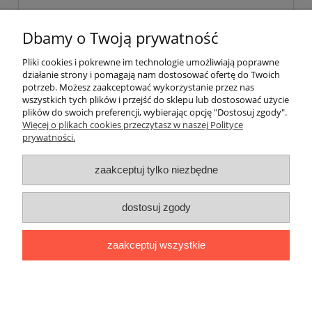
Dbamy o Twoją prywatność
Pliki cookies i pokrewne im technologie umożliwiają poprawne
działanie strony i pomagają nam dostosować ofertę do Twoich
wyślij
potrzeb. Możesz zaakceptować wykorzystanie przez nas
wszystkich tych plików i przejść do sklepu lub dostosować użycie
plików do swoich preferencji, wybierając opcję "Dostosuj zgody".
Więcej o plikach cookies przeczytasz w naszej Polityce
prywatności.
O nas / kontakt
Koszt wysyłki
Inteligentny dom ( POCKET HOME )
zaakceptuj tylko niezbędne
Promocje i transport gratis
Automatyka NOVATEK
dostosuj zgody
Regulaminy
Polityka prywatności
Zwroty i reklamacje
Blog
zaakceptuj wszystkie
Promocyjne Ceny
|
Wiklinowa 24, 21-010 Łęczna (woj. lubelskie)
|
NIP: 7131043456
|
Tel.:
814 627 608
|
e-mail:
minma@op.pl
pokaż pełną wersję strony