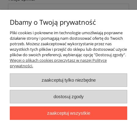
Dbamy o Twoją prywatność
Pliki cookies i pokrewne im technologie umożliwiają poprawne
działanie strony i pomagają nam dostosować ofertę do Twoich
wyślij
potrzeb. Możesz zaakceptować wykorzystanie przez nas
wszystkich tych plików i przejść do sklepu lub dostosować użycie
plików do swoich preferencji, wybierając opcję "Dostosuj zgody".
Więcej o plikach cookies przeczytasz w naszej Polityce
prywatności.
O nas / kontakt
Koszt wysyłki
Inteligentny dom ( POCKET HOME )
zaakceptuj tylko niezbędne
Promocje i transport gratis
Automatyka NOVATEK
dostosuj zgody
Regulaminy
Polityka prywatności
Zwroty i reklamacje
Blog
zaakceptuj wszystkie
Promocyjne Ceny
|
Wiklinowa 24, 21-010 Łęczna (woj. lubelskie)
|
NIP: 7131043456
|
Tel.:
814 627 608
|
e-mail:
minma@op.pl
pokaż pełną wersję strony