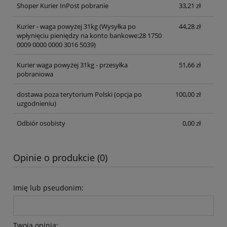
Shoper Kurier InPost pobranie
33,21 zł
Kurier - waga powyżej 31kg
(Wysyłka po
44,28 zł
wpłynięciu pieniędzy na konto bankowe:28 1750
0009 0000 0000 3016 5039)
Kurier waga powyżej 31kg - przesyłka
51,66 zł
pobraniowa
dostawa poza terytorium Polski (opcja po
100,00 zł
uzgodnieniu)
Odbiór osobisty
0,00 zł
Opinie o produkcie (0)
Imię lub pseudonim:
Twoja opinia: