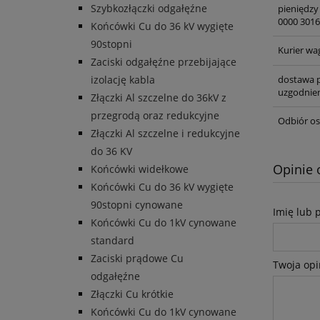
Szybkozłączki odgałęźne
pieniędzy
0000 3016
Końcówki Cu do 36 kV wygięte
90stopni
Kurier wa
Zaciski odgałęźne przebijające
izolację kabla
dostawa p
uzgodnien
Złączki Al szczelne do 36kV z
przegrodą oraz redukcyjne
Odbiór os
Złączki Al szczelne i redukcyjne
do 36 KV
Opinie 
Końcówki widełkowe
Końcówki Cu do 36 kV wygięte
90stopni cynowane
Imię lub 
Końcówki Cu do 1kV cynowane
standard
Zaciski prądowe Cu
Twoja opi
odgałęźne
Złączki Cu krótkie
Końcówki Cu do 1kV cynowane