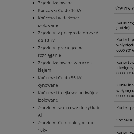
Złączki izolowane
Koszty
Końcówki Cu do 36 kV
Końcówki widełkowe
Kurier - w
izolowane
godzin)
Złączki Al z przegrodą do żył Al
Kurier In
do 10 kV
wpłynięci
Złączki Al pracujące na
0000 3016
rozciąganie
Kurier (pr
Złączki izolowane w rurce z
pieniędzy
klejem
0000 3016
Końcówki Cu do 36 kV
Kurier inp
cynowane
wpłynięci
Końcówki tulejkowe podwójne
0009 0000
izolowane
Złączki Al sektorowe do żył kabli
Kurier - 
Al
Shoper Ku
Złączki Al-Cu redukcyjne do
10kV
Kurier - 