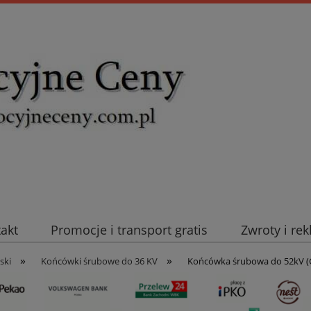
takt
Promocje i transport gratis
Zwroty i re
»
»
uromold Nexans
Automatyka NOVATEK
Intel
ski
Końcówki śrubowe do 36 KV
Końcówka śrubowa do 52kV (C