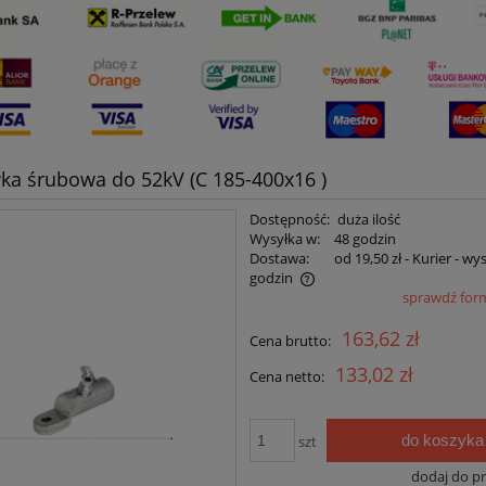
a śrubowa do 52kV (C 185-400x16 )
Dostępność:
duża ilość
Wysyłka w:
48 godzin
Dostawa:
od 19,50 zł
- Kurier - wy
godzin
sprawdź for
Cena nie zawiera ewentualnych kosztów
163,62 zł
Cena brutto:
płatności
133,02 zł
Cena netto:
do koszyka
szt
dodaj do p