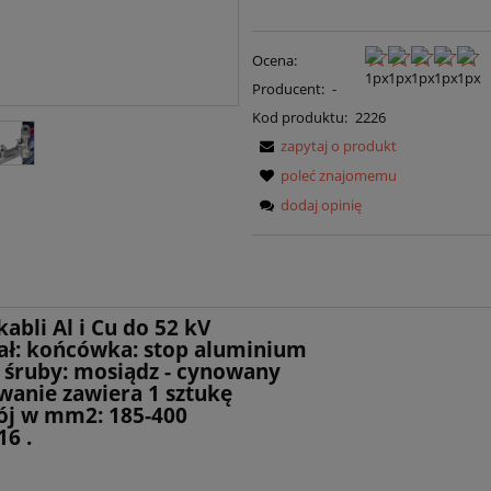
Ocena:
Producent:
-
Kod produktu:
2226
zapytaj o produkt
poleć znajomemu
dodaj opinię
kabli Al i Cu do 52 kV
ał: końcówka: stop aluminium
: mosiądz - cynowany
anie zawiera 1 sztukę
ój w mm2: 185-400
16 .