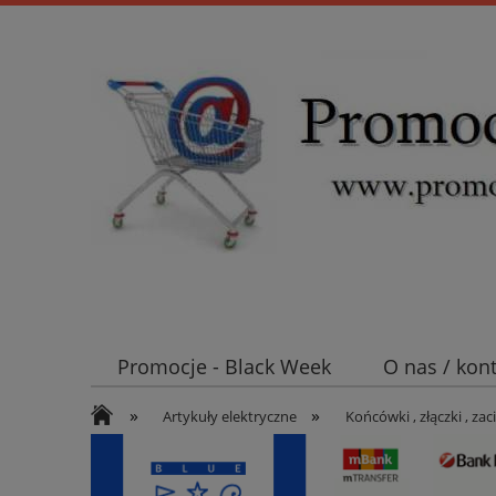
Promocje - Black Week
O nas / kon
»
»
Koszt wysyłki
Mufy i głowice SN E
Artykuły elektryczne
Końcówki , złączki , zaci