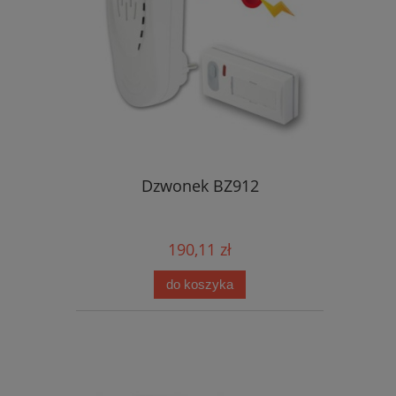
Dzwonek BZ912
190,11 zł
do koszyka