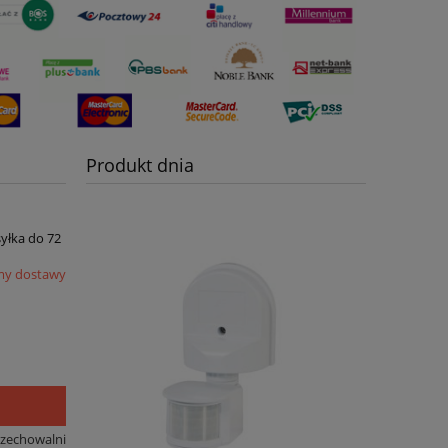
Produkt dnia
syłka do 72
my dostawy
rzechowalni