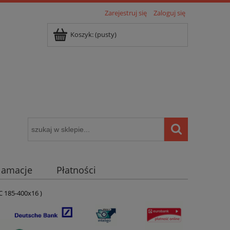
Zarejestruj się
Zaloguj się
Koszyk:
(pusty)
klamacje
Płatności
igentny dom ( POCKET HOME )
 185-400x16 )