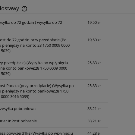
 dostawy
ysyłka do 72 godzin
( wysyłka do 72
19,50 zł
Cena nie zawiera ewentualnych kosztów
płatności
post do 72 godzin przy przedpłacie
(Po
19,50 zł
u pieniędzy na konto 28 1750 0009 0000
 5039)
zy przedpłacie)
(Wysyłka po wpłynięciu
25,83 zł
 na konto bankowe:28 1750 0009 0000
 5039)
ost Paczka (przy przedpłacie)
(Wysyłka po
25,83 zł
u pieniędzy na konto bankowe:28 1750
 0000 3016 5039)
przesyłka pobraniowa
33,21 zł
rier InPost pobranie
33,21 zł
waga powyżej 31kg
(Wysyłka po wpłynięciu
44,28 zł