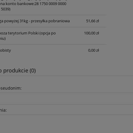
 na konto bankowe:28 1750 0009 0000
 5039)
ga powyżej 31kg - przesyłka pobraniowa
51,66 zł
oza terytorium Polski (opcja po
100,00 zł
iu)
obisty
0,00 zł
o produkcie (0)
pseudonim:
nia: