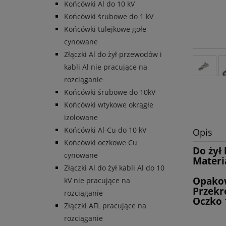
Końcówki Al do 10 kV
Końcówki śrubowe do 1 kV
Końcówki tulejkowe gołe
cynowane
Złączki Al do żył przewodów i
kabli Al nie pracujące na
rozciąganie
Końcówki śrubowe do 10kV
Końcówki wtykowe okrągłe
izolowane
Końcówki Al-Cu do 10 kV
Opis
Końcówki oczkowe Cu
Do żył 
cynowane
Materi
Złączki Al do żył kabli Al do 10
śruby
Opakow
kV nie pracujące na
Przekr
rozciąganie
Oczko 
Złączki AFL pracujące na
rozciąganie