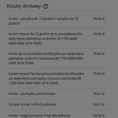
Koszty dostawy
Cena nie zawiera ewentualnych kosztów płatności
Kurier - wysyłka do 72 godzin
( wysyłka do 72
19,50 zł
godzin)
Kurier Inpost do 72 godzin przy przedpłacie
(Po
19,50 zł
wpłynięciu pieniędzy na konto 28 1750 0009
0000 0000 3016 5039)
Kurier (przy przedpłacie)
(Wysyłka po wpłynięciu
25,83 zł
pieniędzy na konto bankowe:28 1750 0009 0000
0000 3016 5039)
Kurier inpost Paczka (przy przedpłacie)
(Wysyłka
25,83 zł
po wpłynięciu pieniędzy na konto bankowe:28
1750 0009 0000 0000 3016 5039)
Kurier - przesyłka pobraniowa
33,21 zł
Shoper Kurier InPost pobranie
33,21 zł
Kurier - waga powyżej 31kg
(Wysyłka po
44,28 zł