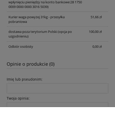
wpłynięciu pieniędzy na konto bankowe:28 1750
0009 0000 0000 3016 5039)
Kurier waga powyżej 31kg - przesyłka
51,66 zł
pobraniowa
dostawa poza terytorium Polski (opcja po
100,00 zł
uzgodnieniu)
Odbiór osobisty
0,00 zł
Opinie o produkcie (0)
Imię lub pseudonim:
Twoja opinia: