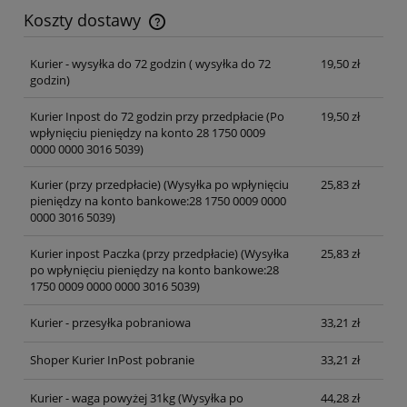
Koszty dostawy
Cena nie zawiera ewentualnych kosztów płatności
Kurier - wysyłka do 72 godzin
( wysyłka do 72
19,50 zł
godzin)
Kurier Inpost do 72 godzin przy przedpłacie
(Po
19,50 zł
wpłynięciu pieniędzy na konto 28 1750 0009
0000 0000 3016 5039)
Kurier (przy przedpłacie)
(Wysyłka po wpłynięciu
25,83 zł
pieniędzy na konto bankowe:28 1750 0009 0000
0000 3016 5039)
Kurier inpost Paczka (przy przedpłacie)
(Wysyłka
25,83 zł
po wpłynięciu pieniędzy na konto bankowe:28
1750 0009 0000 0000 3016 5039)
Kurier - przesyłka pobraniowa
33,21 zł
Shoper Kurier InPost pobranie
33,21 zł
Kurier - waga powyżej 31kg
(Wysyłka po
44,28 zł