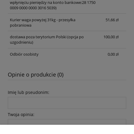
wpłynięciu pieniędzy na konto bankowe:28 1750
0009 0000 0000 3016 5039)
Kurier waga powyżej 31kg - przesyłka
51,66 zł
pobraniowa
dostawa poza terytorium Polski (opcja po
100,00 zł
uzgodnieniu)
Odbiór osobisty
0,00 zł
Opinie o produkcie (0)
Imię lub pseudonim:
Twoja opinia: