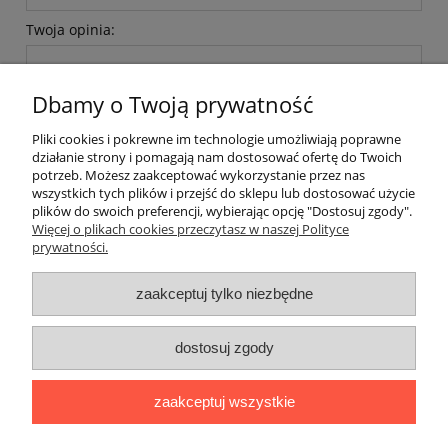
Twoja opinia:
Dbamy o Twoją prywatność
Pliki cookies i pokrewne im technologie umożliwiają poprawne
działanie strony i pomagają nam dostosować ofertę do Twoich
potrzeb. Możesz zaakceptować wykorzystanie przez nas
wyślij
wszystkich tych plików i przejść do sklepu lub dostosować użycie
plików do swoich preferencji, wybierając opcję "Dostosuj zgody".
Więcej o plikach cookies przeczytasz w naszej Polityce
prywatności.
O nas / kontakt
Koszt wysyłki
Inteligentny dom ( POCKET HOME )
zaakceptuj tylko niezbędne
Promocje i transport gratis
Automatyka NOVATEK
dostosuj zgody
Regulaminy
Polityka prywatności
Zwroty i reklamacje
Blog
zaakceptuj wszystkie
Promocyjne Ceny
|
Wiklinowa 24, 21-010 Łęczna (woj. lubelskie)
|
NIP: 7131043456
|
Tel.:
814 627 608
|
e-mail:
minma@op.pl