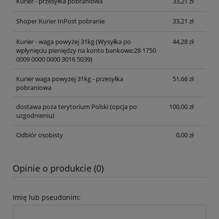
Kurier - przesyłka pobraniowa
33,21 zł
Shoper Kurier InPost pobranie
33,21 zł
Kurier - waga powyżej 31kg
(Wysyłka po
44,28 zł
wpłynięciu pieniędzy na konto bankowe:28 1750
0009 0000 0000 3016 5039)
Kurier waga powyżej 31kg - przesyłka
51,66 zł
pobraniowa
dostawa poza terytorium Polski (opcja po
100,00 zł
uzgodnieniu)
Odbiór osobisty
0,00 zł
Opinie o produkcie (0)
Imię lub pseudonim: