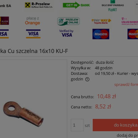
a Cu szczelna 16x10 KU-F
Dostępność:
duża ilość
Wysyłka w:
48 godzin
Dostawa:
od 19,50 zł
- Kurier - wy
godzin
sprawdź for
Cena nie zawiera ewentualnych kosztów
10,48 zł
Cena brutto:
płatności
8,52 zł
Cena netto:
do koszyka
szt
dodaj do p