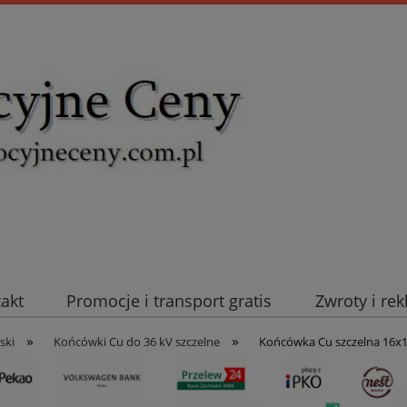
takt
Promocje i transport gratis
Zwroty i re
»
»
uromold Nexans
Automatyka NOVATEK
Intel
ski
Końcówki Cu do 36 kV szczelne
Końcówka Cu szczelna 16x