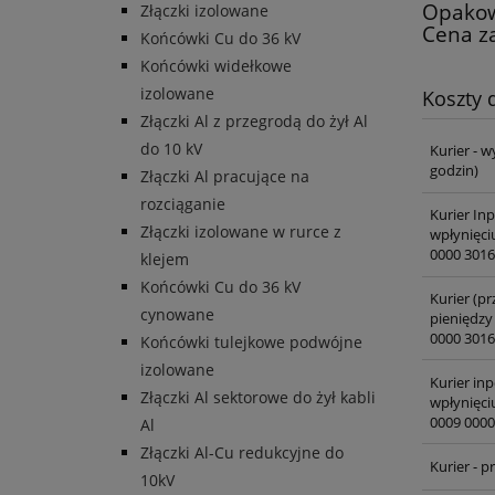
Opakow
Złączki izolowane
Cena za
Końcówki Cu do 36 kV
Końcówki widełkowe
izolowane
Koszty
Złączki Al z przegrodą do żył Al
do 10 kV
Kurier - w
godzin)
Złączki Al pracujące na
rozciąganie
Kurier In
Złączki izolowane w rurce z
wpłynięci
0000 3016
klejem
Końcówki Cu do 36 kV
Kurier (pr
cynowane
pieniędzy
0000 3016
Końcówki tulejkowe podwójne
izolowane
Kurier inp
Złączki Al sektorowe do żył kabli
wpłynięci
0009 0000
Al
Złączki Al-Cu redukcyjne do
Kurier - 
10kV