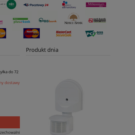
Produkt dnia
syłka do 72
my dostawy
rzechowalni