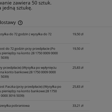
anie zawiera 50 sztuk.
 jedną sztukę.
 dostawy
ysyłka do 72 godzin
( wysyłka do 72
19,50 zł
Cena nie zawiera ewentualnych kosztów
płatności
post do 72 godzin przy przedpłacie
(Po
19,50 zł
u pieniędzy na konto 28 1750 0009 0000
 5039)
zy przedpłacie)
(Wysyłka po wpłynięciu
25,83 zł
 na konto bankowe:28 1750 0009 0000
 5039)
ost Paczka (przy przedpłacie)
(Wysyłka po
25,83 zł
u pieniędzy na konto bankowe:28 1750
 0000 3016 5039)
przesyłka pobraniowa
33,21 zł