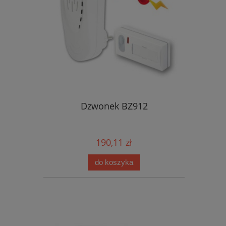
Dzwonek BZ912
190,11 zł
do koszyka