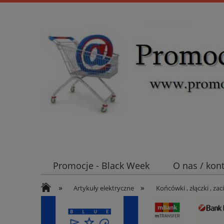
Promocje - Black Week
O nas / kon
»
»
Koszt wysyłki
Mufy i głowice SN E
Artykuły elektryczne
Końcówki , złączki , zaci