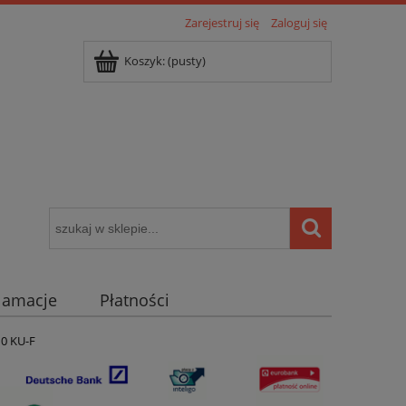
Zarejestruj się
Zaloguj się
Koszyk:
(pusty)
klamacje
Płatności
igentny dom ( POCKET HOME )
10 KU-F