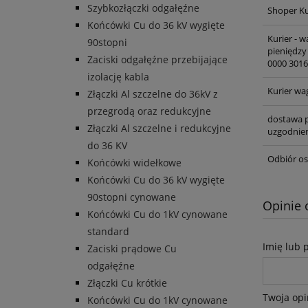
Szybkozłączki odgałęźne
Shoper Ku
Końcówki Cu do 36 kV wygięte
Kurier - 
90stopni
pieniędzy
Zaciski odgałęźne przebijające
0000 3016
izolację kabla
Kurier wa
Złączki Al szczelne do 36kV z
przegrodą oraz redukcyjne
dostawa p
Złączki Al szczelne i redukcyjne
uzgodnien
do 36 KV
Odbiór os
Końcówki widełkowe
Końcówki Cu do 36 kV wygięte
90stopni cynowane
Opinie 
Końcówki Cu do 1kV cynowane
standard
Imię lub 
Zaciski prądowe Cu
odgałęźne
Złączki Cu krótkie
Twoja opi
Końcówki Cu do 1kV cynowane