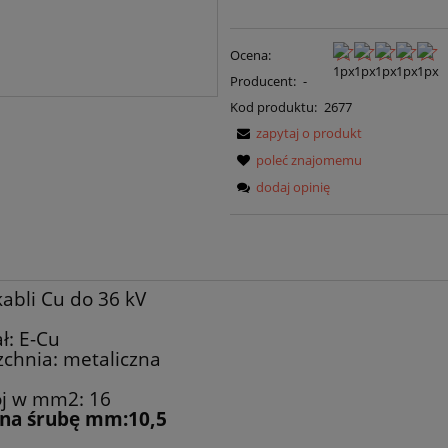
Ocena:
Producent:
-
Kod produktu:
2677
zapytaj o produkt
poleć znajomemu
dodaj opinię
kabli Cu do 36 kV
ł: E-Cu
zchnia: metaliczna
ój w mm2: 16
na śrubę mm:10,5