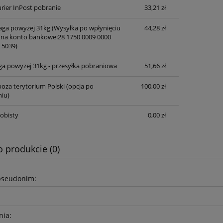
rier InPost pobranie
33,21 zł
waga powyżej 31kg
(Wysyłka po wpłynięciu
44,28 zł
 na konto bankowe:28 1750 0009 0000
 5039)
ga powyżej 31kg - przesyłka pobraniowa
51,66 zł
oza terytorium Polski (opcja po
100,00 zł
iu)
obisty
0,00 zł
o produkcie (0)
pseudonim:
nia: