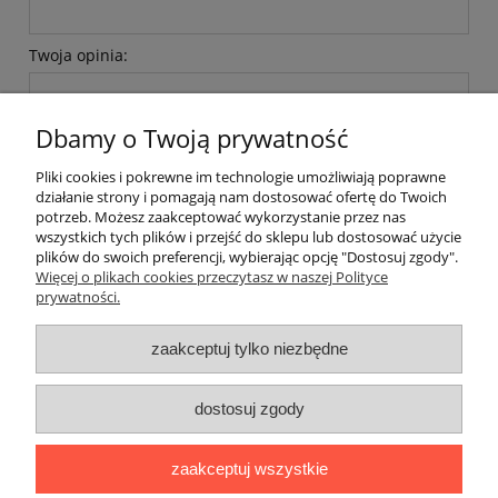
Twoja opinia:
Dbamy o Twoją prywatność
Pliki cookies i pokrewne im technologie umożliwiają poprawne
działanie strony i pomagają nam dostosować ofertę do Twoich
potrzeb. Możesz zaakceptować wykorzystanie przez nas
wyślij
wszystkich tych plików i przejść do sklepu lub dostosować użycie
plików do swoich preferencji, wybierając opcję "Dostosuj zgody".
Więcej o plikach cookies przeczytasz w naszej Polityce
prywatności.
O nas / kontakt
Koszt wysyłki
Inteligentny dom ( POCKET HOME )
zaakceptuj tylko niezbędne
Promocje i transport gratis
Automatyka NOVATEK
dostosuj zgody
Regulaminy
Polityka prywatności
Zwroty i reklamacje
Blog
zaakceptuj wszystkie
Promocyjne Ceny
|
Wiklinowa 24, 21-010 Łęczna (woj. lubelskie)
|