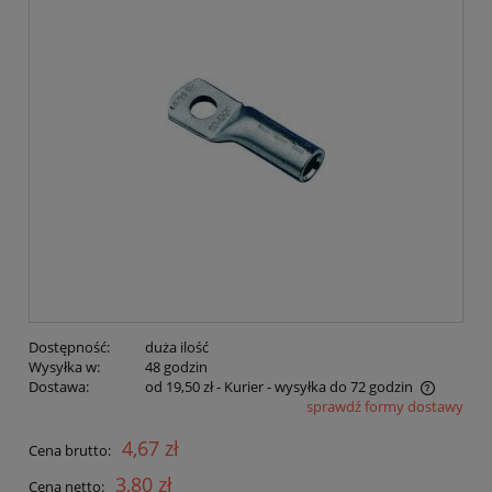
Dostępność:
duża ilość
Wysyłka w:
48 godzin
Dostawa:
od 19,50 zł
- Kurier - wysyłka do 72 godzin
sprawdź formy dostawy
Cena nie zawiera ewentualnych kosztów płatności
4,67 zł
Cena brutto:
3,80 zł
Cena netto: