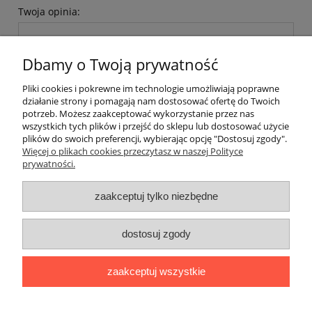
Twoja opinia:
Dbamy o Twoją prywatność
Pliki cookies i pokrewne im technologie umożliwiają poprawne
działanie strony i pomagają nam dostosować ofertę do Twoich
wyślij
potrzeb. Możesz zaakceptować wykorzystanie przez nas
wszystkich tych plików i przejść do sklepu lub dostosować użycie
plików do swoich preferencji, wybierając opcję "Dostosuj zgody".
Więcej o plikach cookies przeczytasz w naszej Polityce
prywatności.
O nas / kontakt
Koszt wysyłki
Inteligentny dom ( POCKET HOME )
zaakceptuj tylko niezbędne
Promocje i transport gratis
Automatyka NOVATEK
dostosuj zgody
Regulaminy
Polityka prywatności
Zwroty i reklamacje
Blog
zaakceptuj wszystkie
Promocyjne Ceny
|
Wiklinowa 24, 21-010 Łęczna (woj. lubelskie)
|
NIP: 7131043456
|
Tel.:
814 627 608
|
e-mail:
minma@op.pl