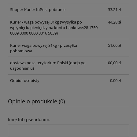
Shoper Kurier InPost pobranie
33,21 zł
Kurier - waga powyżej 31kg
(Wysyłka po
44,28 zł
wpłynięciu pieniędzy na konto bankowe:28 1750
0009 0000 0000 3016 5039)
Kurier waga powyżej 31kg - przesyłka
51,66 zł
pobraniowa
dostawa poza terytorium Polski (opcja po
100,00 zł
uzgodnieniu)
Odbiór osobisty
0,00 zł
Opinie o produkcie (0)
Imię lub pseudonim: