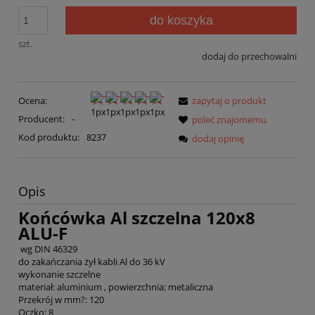
do koszyka
szt.
dodaj do przechowalni
Ocena:
zapytaj o produkt
Producent:
-
poleć znajomemu
Kod produktu:
8237
dodaj opinię
Opis
Końcówka Al szczelna 120x8
ALU-F
wg DIN 46329
do zakańczania żył kabli Al do 36 kV
wykonanie szczelne
materiał: aluminium , powierzchnia: metaliczna
Przekrój w mm?: 120
Oczko: 8