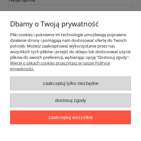
Dbamy o Twoją prywatność
Pliki cookies i pokrewne im technologie umożliwiają poprawne
działanie strony i pomagają nam dostosować ofertę do Twoich
wyślij
potrzeb. Możesz zaakceptować wykorzystanie przez nas
wszystkich tych plików i przejść do sklepu lub dostosować użycie
plików do swoich preferencji, wybierając opcję "Dostosuj zgody".
Więcej o plikach cookies przeczytasz w naszej Polityce
prywatności.
O nas / kontakt
Koszt wysyłki
Inteligentny dom ( POCKET HOME )
zaakceptuj tylko niezbędne
Promocje i transport gratis
Automatyka NOVATEK
dostosuj zgody
Regulaminy
Polityka prywatności
Zwroty i reklamacje
Blog
zaakceptuj wszystkie
Promocyjne Ceny
|
Wiklinowa 24, 21-010 Łęczna (woj. lubelskie)
|
NIP: 7131043456
|
Tel.:
814 627 608
|
e-mail:
minma@op.pl
pokaż pełną wersję strony