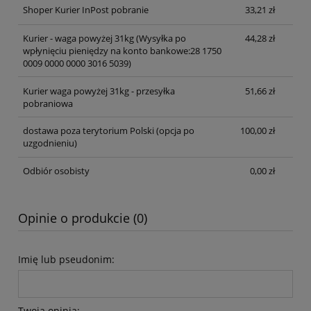
Shoper Kurier InPost pobranie
33,21 zł
Kurier - waga powyżej 31kg
(Wysyłka po
44,28 zł
wpłynięciu pieniędzy na konto bankowe:28 1750
0009 0000 0000 3016 5039)
Kurier waga powyżej 31kg - przesyłka
51,66 zł
pobraniowa
dostawa poza terytorium Polski (opcja po
100,00 zł
uzgodnieniu)
Odbiór osobisty
0,00 zł
Opinie o produkcie (0)
Imię lub pseudonim:
Twoja opinia: