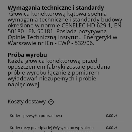
Wymagania techniczne i standardy
Głowica konektorową kątowa spełnia
wymagania techniczne i standardy budowy
określone w normie CENELEC HD 629.1, EN
50180 i EN 50181. Posiada pozytywną
Opinię Techniczną Instytutu Energetyki w
Warszawie nr lEn - EWP - 532/06.
Próba wyrobu
Każda głowica konektorową przed
opuszczeniem fabryki zostaje poddana
próbie wyrobu łącznie z pomiarem
wyładowań niezupełnych i próbie
napięciowej.
Koszty dostawy
Cena nie zawiera ewentualnych kosztów płatności
Kurier - przesyłka pobraniowa
0,00 zł
Kurier (przy przedpłacie)
(Wysyłka po wpłynięciu
0,00 zł