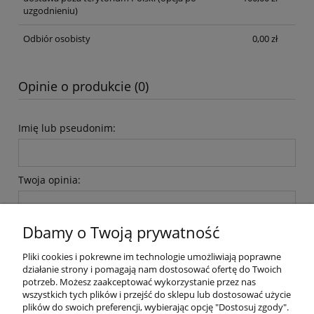
uzgodnieniu)
Odbiór osobisty
0,00 zł
Opinie o produkcie (0)
Imię lub pseudonim:
Twoja opinia:
Dbamy o Twoją prywatność
Pliki cookies i pokrewne im technologie umożliwiają poprawne
działanie strony i pomagają nam dostosować ofertę do Twoich
potrzeb. Możesz zaakceptować wykorzystanie przez nas
wyślij
wszystkich tych plików i przejść do sklepu lub dostosować użycie
plików do swoich preferencji, wybierając opcję "Dostosuj zgody".