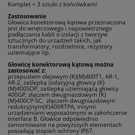
Komplet = 3 sztuki z końcówkami
Zastosowanie
Głowica konektorową kątowa przeznaczona
jest do wnętrzowego i napowietrznego
podłączania kabli o izolacji z tworzyw
sztucznych do urządzeń takich, jak
transformatory, rozdzielnice, rezystory
uziemiające itp.
Głowicę konektorową kątową można
zastosować z:
przepustem olejowym (K)(M)400T1, AR-1,
AR-2, zaślepką izolacyjną głowicy (K)
(M)400SOP, zaślepką uziemiającą głowicy
400GP, złączem dwugniazdowym (K)
(M)400CP-SC, złączem dwugniazdowym
redukcyjnym(K)400RTPA, innymi
urządzeniami wyposażonymi w zakończenie
interface B. Głowice odpowiednio
zamontowane na powyższych elementach
posiadają stopień ochrony IP67.