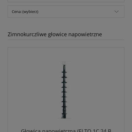
Cena: (wybierz)
Zimnokurczliwe głowice napowietrzne
Głowica napowietrzna (ELTO 1C 24 B