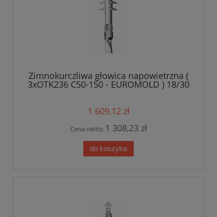
Zimnokurczliwa głowica napowietrzna (
3xOTK236 C50-150 - EUROMOLD ) 18/30
kV 50-150 mm?
1 609,12 zł
1 308,23 zł
Cena netto:
do koszyka