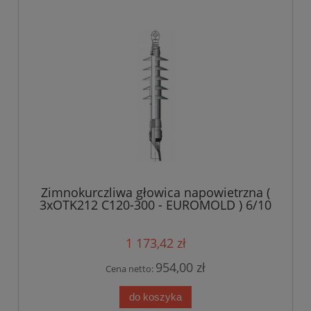
Zimnokurczliwa głowica napowietrzna (
3xOTK212 C120-300 - EUROMOLD ) 6/10
kV 120-300 mm?
1 173,42 zł
954,00 zł
Cena netto:
do koszyka