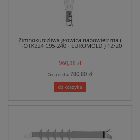
Zimnokurczliwa głowica napowietrzna (
T-OTK224 C95-240 - EUROMOLD ) 12/20
kV 95-240mm2
960,38 zł
780,80 zł
Cena netto:
do koszyka