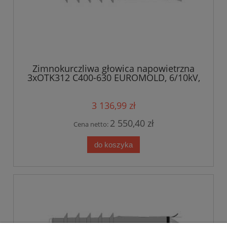
Zimnokurczliwa głowica napowietrzna
3xOTK312 C400-630 EUROMOLD, 6/10kV,
400-630mm?
3 136,99 zł
2 550,40 zł
Cena netto:
do koszyka