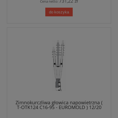
731,22 zł
Cena netto:
do koszyka
Zimnokurczliwa głowica napowietrzna (
T-OTK124 C16-95 - EUROMOLD ) 12/20
kV 25-95mm2