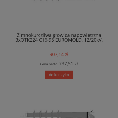
Zimnokurczliwa głowica napowietrzna
3xOTK224 C16-95 EUROMOLD, 12/20kV,
50-95mm?
907,14 zł
737,51 zł
Cena netto:
do koszyka