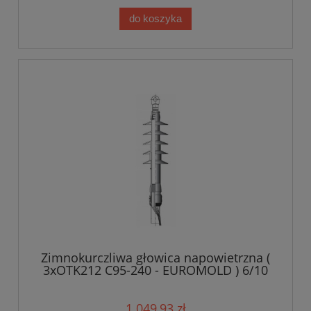
do koszyka
Zimnokurczliwa głowica napowietrzna (
3xOTK212 C95-240 - EUROMOLD ) 6/10
kV 95-240 mm?
1 049,93 zł