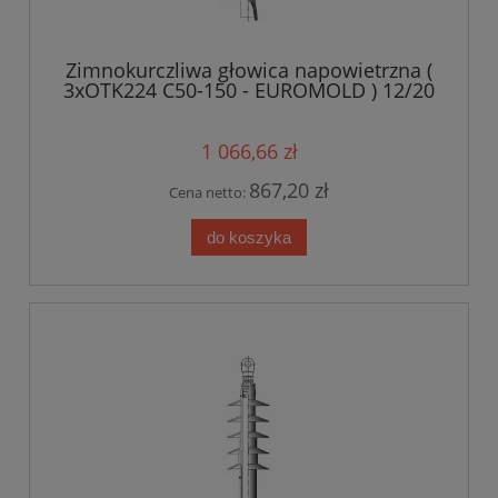
Zimnokurczliwa głowica napowietrzna (
3xOTK224 C50-150 - EUROMOLD ) 12/20
kV 50-150mm2
1 066,66 zł
867,20 zł
Cena netto:
do koszyka