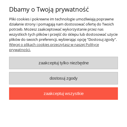
Dbamy o Twoją prywatność
Pliki cookies i pokrewne im technologie umożliwiają poprawne
działanie strony i pomagają nam dostosować ofertę do Twoich
potrzeb. Możesz zaakceptować wykorzystanie przez nas
wszystkich tych plików i przejść do sklepu lub dostosować użycie
Zimnokurczliwa głowica napowietrzna
plików do swoich preferencji, wybierając opcję "Dostosuj zgody".
3xOTK324 C185-400 EUROMOLD,
Więcej o plikach cookies przeczytasz w naszej Polityce
12/20kV, 185-400mm?
prywatności.
2 546,59 zł
zaakceptuj tylko niezbędne
2 070,40 zł
Cena netto:
dostosuj zgody
do koszyka
zaakceptuj wszystkie