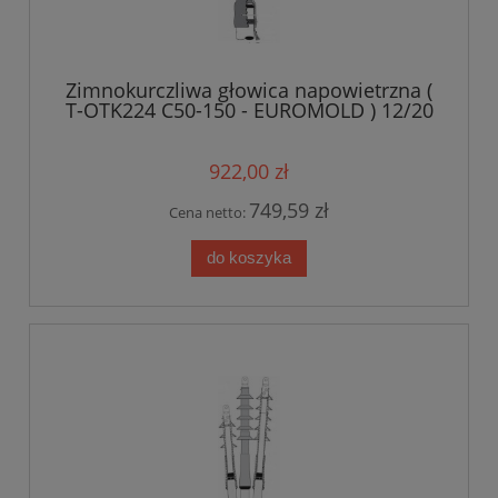
Zimnokurczliwa głowica napowietrzna (
T-OTK224 C50-150 - EUROMOLD ) 12/20
kV 50-150mm2
922,00 zł
749,59 zł
Cena netto:
do koszyka